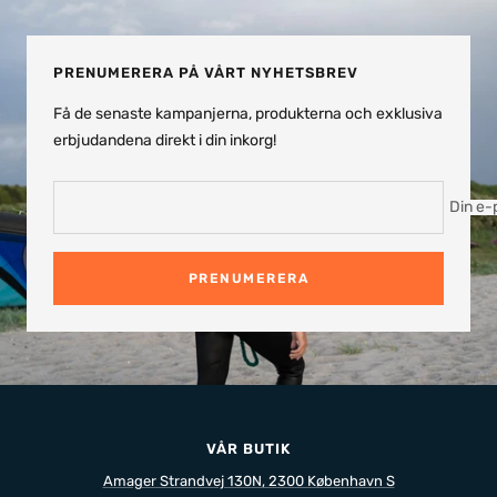
till
till
till
till
bild
bild
bild
bild
1
2
3
4
PRENUMERERA PÅ VÅRT NYHETSBREV
Få de senaste kampanjerna, produkterna och exklusiva
erbjudandena direkt i din inkorg!
Din e-
PRENUMERERA
VÅR BUTIK
Amager Strandvej 130N, 2300 København S