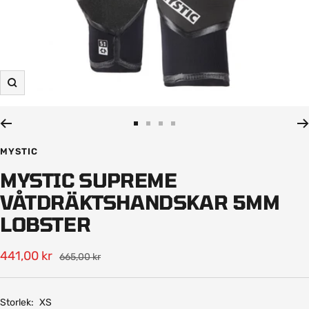
Zooma
in
Gå
Gå
Gå
Gå
till
till
till
till
MYSTIC
bild
bild
bild
bild
MYSTIC SUPREME
1
2
3
4
VÅTDRÄKTSHANDSKAR 5MM
LOBSTER
Rea-
441,00 kr
Pris
665,00 kr
pris
Storlek:
XS