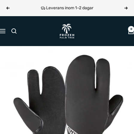
Hoppa
Leverans inom 1–2 dagar
Föregående
Näst
till
innehållet
Frozen
0
Navigering
Palm
Tree