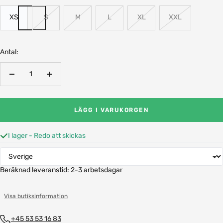
XS
S
M
L
XL
XXL
Antal:
Minska
Öka
antalet
antalet
LÄGG I VARUKORGEN
I lager - Redo att skickas
Beräknad leveranstid:
2-3 arbetsdagar
Visa butiksinformation
+45 53 53 16 83