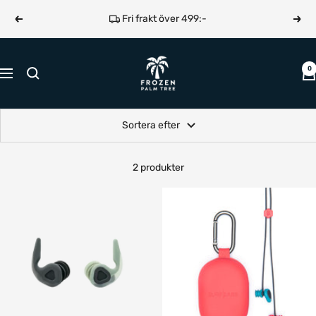
Hoppa
Fri frakt över 499:-
Föregående
Näst
till
innehållet
Frozen
0
Navigering
Palm
Tree
Sortera efter
2 produkter