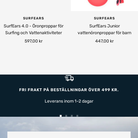
SURFEARS
SURFEARS
SurfEars 4.0 - Öronproppar för
SurfEars Junior
Surfing och Vattenaktiviteter
vattenöronproppar för barn
Rea-
Rea-
597,00 kr
447,00 kr
pris
pris
FRI FRAKT PÅ BESTÄLLNINGAR ÖVER 499 KR.
Leverans inom 1–2 dagar
Gå
Gå
Gå
Gå
till
till
till
till
bild
bild
bild
bild