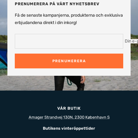
1
2
3
4
PRENUMERERA PÅ VÅRT NYHETSBREV
Få de senaste kampanjerna, produkterna och exklusiva
erbjudandena direkt i din inkorg!
Din e-
PRENUMERERA
VÅR BUTIK
Amager Strandvej 130N, 2300 København S
Butikens vinteröppettider