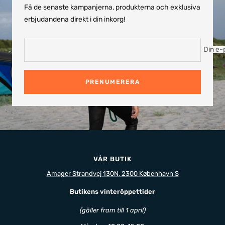
Få de senaste kampanjerna, produkterna och exklusiva
erbjudandena direkt i din inkorg!
Din e-
PRENUMERERA
VÅR BUTIK
Amager Strandvej 130N, 2300 København S
Butikens vinteröppettider
(gäller fram till 1 april)