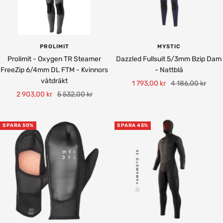
PROLIMIT
MYSTIC
Prolimit - Oxygen TR Steamer
Dazzled Fullsuit 5/3mm Bzip Dam
FreeZip 6/4mm DL FTM - Kvinnors
- Nattblå
våtdräkt
Rea-
Pris
1 793,00 kr
4 186,00 kr
Rea-
Pris
2 903,00 kr
5 532,00 kr
pris
pris
SPARA 50%
SPARA 45%