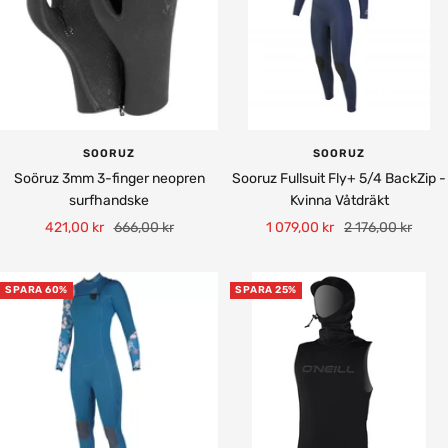
SOORUZ
SOORUZ
Soöruz 3mm 3-finger neopren
Sooruz Fullsuit Fly+ 5/4 BackZip -
surfhandske
Kvinna Våtdräkt
Rea-
Pris
Rea-
Pris
421,00 kr
666,00 kr
1 079,00 kr
2 176,00 kr
pris
pris
SPARA 60%
SPARA 25%