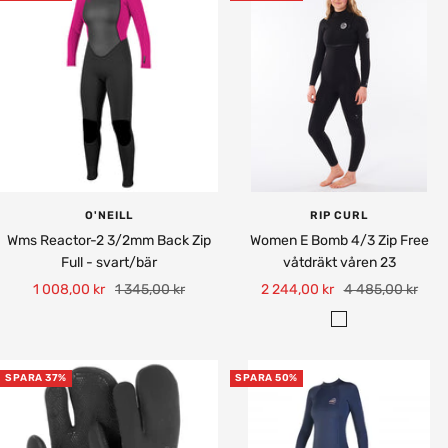
O'NEILL
RIP CURL
Wms Reactor-2 3/2mm Back Zip
Women E Bomb 4/3 Zip Free
Full - svart/bär
våtdräkt våren 23
Rea-
Pris
Rea-
Pris
1 008,00 kr
1 345,00 kr
2 244,00 kr
4 485,00 kr
pris
pris
S
V
A
SPARA 37%
SPARA 50%
R
T