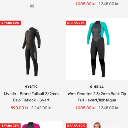
Rea-
Pris
1 008,00 kr
1 345,00 kr
pris
G
pris
r
e
SPARA 60%
SPARA 25%
y
MYSTIC
O'NEILL
Mystic - Brand Fullsuit 3/2mm
Wms Reactor-2 3/2mm Back Zip
Bzip Flatlock - Svart
Full - svart/lightaqua
Rea-
Pris
Rea-
Pris
890,00 kr
2 242,00 kr
1 008,00 kr
1 345,00 kr
pris
pris
SPARA 25%
SPARA 50%