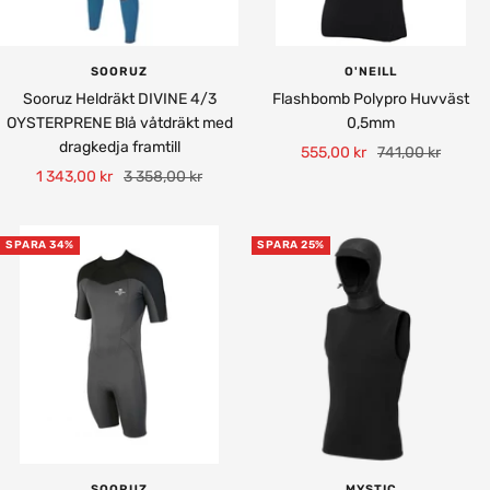
SOORUZ
O'NEILL
Sooruz Heldräkt DIVINE 4/3
Flashbomb Polypro Huvväst
OYSTERPRENE Blå våtdräkt med
0,5mm
dragkedja framtill
Rea-
Pris
555,00 kr
741,00 kr
Rea-
Pris
1 343,00 kr
3 358,00 kr
pris
pris
SPARA 34%
SPARA 25%
SOORUZ
MYSTIC