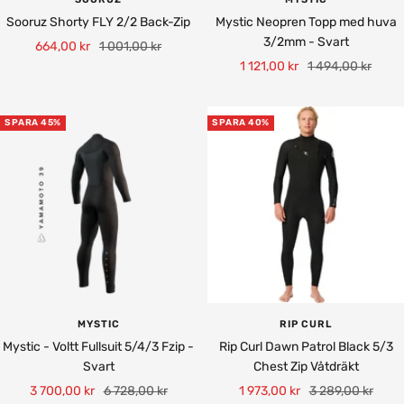
Sooruz Shorty FLY 2/2 Back-Zip
Mystic Neopren Topp med huva
3/2mm - Svart
Rea-
Pris
664,00 kr
1 001,00 kr
Rea-
Pris
1 121,00 kr
1 494,00 kr
pris
pris
SPARA 45%
SPARA 40%
MYSTIC
RIP CURL
Mystic - Voltt Fullsuit 5/4/3 Fzip -
Rip Curl Dawn Patrol Black 5/3
Svart
Chest Zip Våtdräkt
Rea-
Pris
Rea-
Pris
3 700,00 kr
6 728,00 kr
1 973,00 kr
3 289,00 kr