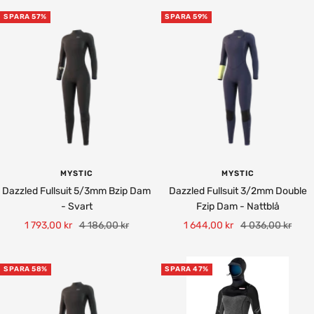
SPARA 57%
SPARA 59%
MYSTIC
MYSTIC
Dazzled Fullsuit 5/3mm Bzip Dam
Dazzled Fullsuit 3/2mm Double
- Svart
Fzip Dam - Nattblå
Rea-
Pris
Rea-
Pris
1 793,00 kr
4 186,00 kr
1 644,00 kr
4 036,00 kr
pris
pris
SPARA 58%
SPARA 47%