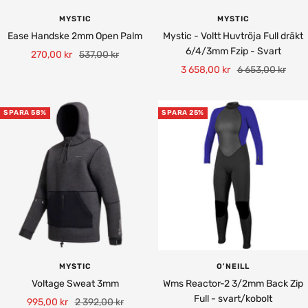
MYSTIC
MYSTIC
Ease Handske 2mm Open Palm
Mystic - Voltt Huvtröja Full dräkt
6/4/3mm Fzip - Svart
Rea-
Pris
270,00 kr
537,00 kr
Rea-
Pris
3 658,00 kr
6 653,00 kr
pris
pris
SPARA 58%
SPARA 25%
MYSTIC
O'NEILL
Voltage Sweat 3mm
Wms Reactor-2 3/2mm Back Zip
Full - svart/kobolt
Rea-
Pris
995,00 kr
2 392,00 kr