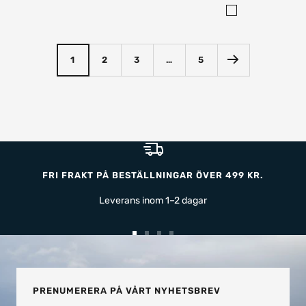
pris
pris
s
v
a
1
2
3
…
5
r
t
FRI FRAKT PÅ BESTÄLLNINGAR ÖVER 499 KR.
Leverans inom 1–2 dagar
Gå
Gå
Gå
Gå
till
till
till
till
bild
bild
bild
bild
1
2
3
4
PRENUMERERA PÅ VÅRT NYHETSBREV