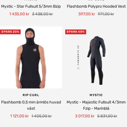
Mystic - Star Fullsuit 5/3mm Bzip
Flashbomb Polypro Hooded Vest
Rea-
Pris
Rea-
Pris
1 435,00 kr
3 438,00 kr
597,00 kr
971,00 kr
pris
pris
SPARA 20%
SPARA 48%
RIP CURL
MYSTIC
Flashbomb 0,5 mm ärmlös huvad
Mystic - Majestic Fullsuit 4/3mm
väst
Fzip - Marinblå
Rea-
Pris
Rea-
Pris
1 121,00 kr
1 405,00 kr
3 017,00 kr
5 831,00 kr
pris
pris