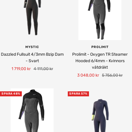
MYSTIC
PROLIMIT
Dazzled Fullsuit 4/3mm Bzip Dam
Prolimit - Oxygen TR Steamer
- Svart
Hooded 6/4mm - Kvinnors
våtdräkt
Rea-
Pris
1 719,00 kr
4 111,00 kr
Rea-
Pris
3 048,00 kr
5 756,00 kr
pris
pris
SPARA 48%
SPARA 57%