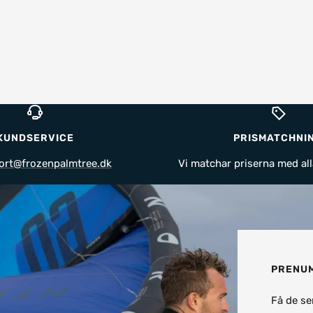
KUNDSERVICE
PRISMATCHNI
ort@frozenpalmtree.dk
Vi matchar priserna med all
PRENUM
Få de se