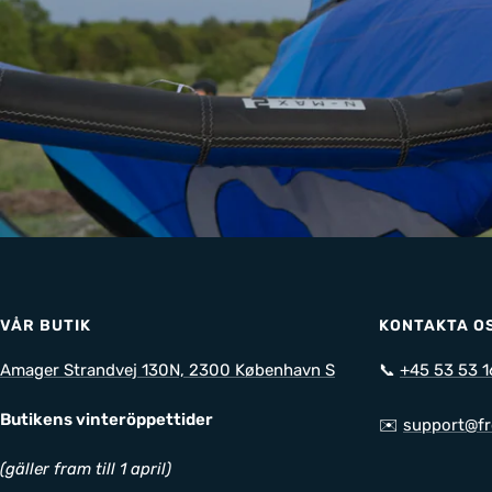
VÅR BUTIK
KONTAKTA O
Amager Strandvej 130N, 2300 København S
📞
+45 53 53 1
Butikens vinteröppettider
✉️
support@fr
(gäller fram till 1 april)