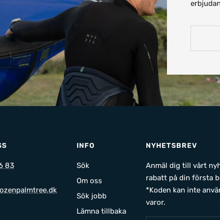
erbjudan
SS
INFO
NYHETSBREV
6 83
Sök
Anmäl dig till vårt n
rabatt på din första b
Om oss
ozenpalmtree.dk
*Koden kan inte anvä
Sök jobb
varor.
Lämna tillbaka