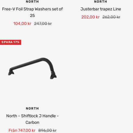
NORTH
NORTH
Free-V Foil Strap Washers set of
Justerbar trapez Line
25
Rea-
Pris
202,00 kr
262,00 kr
Rea-
Pris
104,00 kr
247,00 kr
pris
pris
SPARA 17%
NORTH
North - Shiftlock J Handle -
Carbon
Rea-
Pris
Från 747,00 kr
896,00 kr