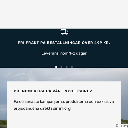
pris
FRI FRAKT PÅ BESTÄLLNINGAR ÖVER 499 KR.
Leverans inom 1–2 dagar
Gå
Gå
Gå
Gå
till
till
till
till
bild
bild
bild
bild
1
2
3
4
PRENUMERERA PÅ VÅRT NYHETSBREV
Få de senaste kampanjerna, produkterna och exklusiva
erbjudandena direkt i din inkorg!
Din e-