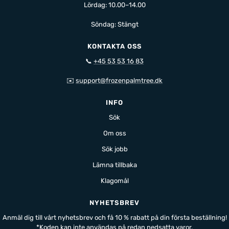
Lördag: 10.00–14.00
Söndag: Stängt
KONTAKTA OSS
📞
+45 53 53 16 83
✉️
support@frozenpalmtree.dk
INFO
Sök
Om oss
Sök jobb
Lämna tillbaka
Klagomål
NYHETSBREV
Anmäl dig till vårt nyhetsbrev och få 10 % rabatt på din första beställning!
*Koden kan inte användas på redan nedsatta varor.