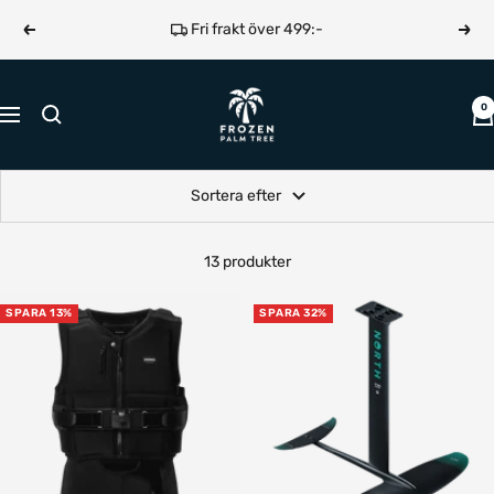
Hoppa
Fri frakt över 499:-
Föregående
Näst
till
innehållet
Frozen
0
Navigering
Palm
Tree
Sortera efter
13 produkter
SPARA 13%
SPARA 32%