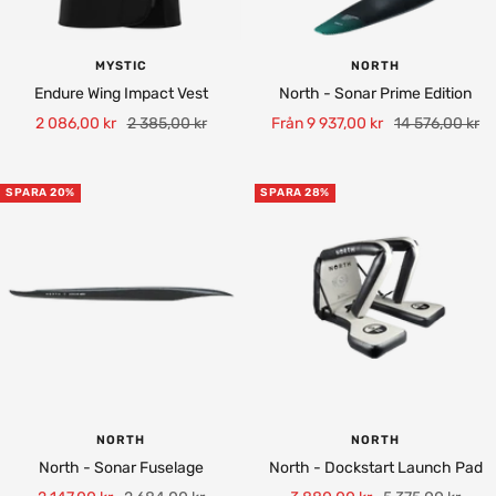
MYSTIC
NORTH
Endure Wing Impact Vest
North - Sonar Prime Edition
Rea-
Pris
Rea-
Pris
2 086,00 kr
2 385,00 kr
Från 9 937,00 kr
14 576,00 kr
pris
pris
SPARA 20%
SPARA 28%
NORTH
NORTH
North - Sonar Fuselage
North - Dockstart Launch Pad