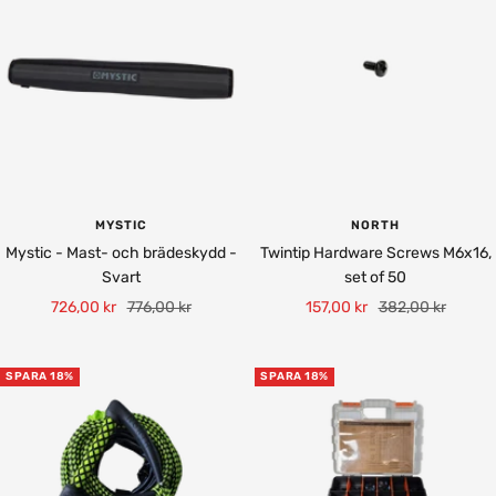
t
MYSTIC
NORTH
Mystic - Mast- och brädeskydd -
Twintip Hardware Screws M6x16,
Svart
set of 50
Rea-
Pris
Rea-
Pris
726,00 kr
776,00 kr
157,00 kr
382,00 kr
pris
pris
SPARA 18%
SPARA 18%