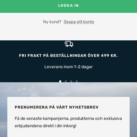
LOGGA IN
Ny kund?
Skapa ett konto
FRI FRAKT PÅ BESTÄLLNINGAR ÖVER 499 KR.
Leverans inom 1–2 dagar
Gå
Gå
Gå
Gå
till
till
till
till
bild
bild
bild
bild
1
2
3
4
PRENUMERERA PÅ VÅRT NYHETSBREV
Få de senaste kampanjerna, produkterna och exklusiva
erbjudandena direkt i din inkorg!