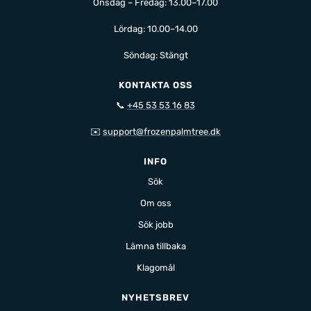
Onsdag – Fredag: 13.00–17.00
Lördag: 10.00–14.00
Söndag: Stängt
KONTAKTA OSS
📞
+45 53 53 16 83
✉️
support@frozenpalmtree.dk
INFO
Sök
Om oss
Sök jobb
Lämna tillbaka
Klagomål
NYHETSBREV