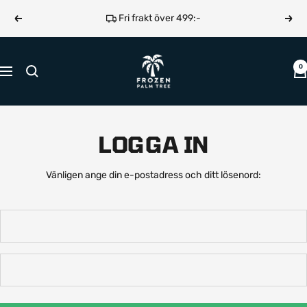
Hoppa
Fri frakt över 499:-
Föregående
Näst
till
innehållet
Frozen
0
Navigering
Palm
Tree
LOGGA IN
Vänligen ange din e-postadress och ditt lösenord: