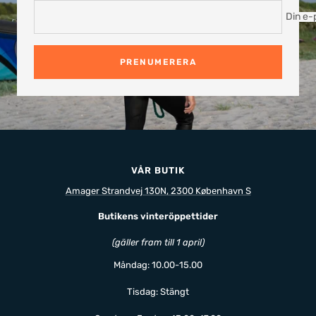
Din e-
PRENUMERERA
VÅR BUTIK
Amager Strandvej 130N, 2300 København S
Butikens vinteröppettider
(gäller fram till 1 april)
Måndag: 10.00-15.00
Tisdag: Stängt