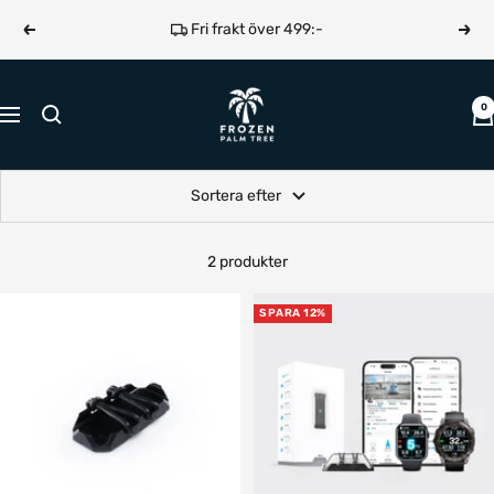
Hoppa
Fri frakt över 499:-
Föregående
Näst
till
innehållet
Frozen
0
Navigering
Palm
Tree
Sortera efter
2 produkter
SPARA 12%