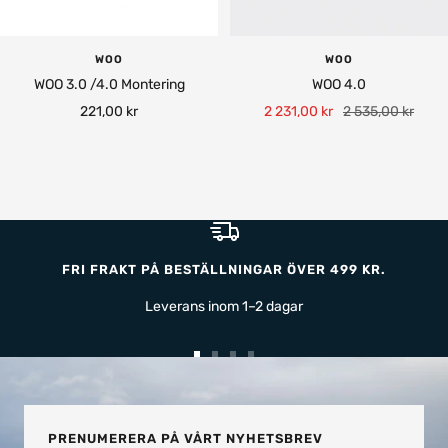
WOO
WOO
WOO 3.0 /4.0 Montering
WOO 4.0
Rea-
Rea-
Pris
221,00 kr
2 231,00 kr
2 535,00 kr
pris
pris
FRI FRAKT PÅ BESTÄLLNINGAR ÖVER 499 KR.
Leverans inom 1–2 dagar
Gå
Gå
Gå
Gå
till
till
till
till
bild
bild
bild
bild
1
2
3
4
PRENUMERERA PÅ VÅRT NYHETSBREV