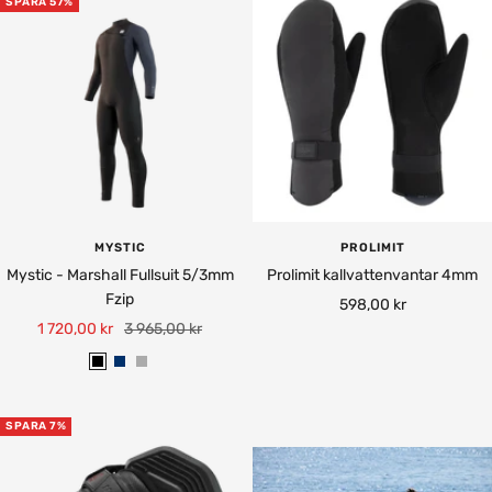
SPARA 57%
c
h
k
t
B
l
u
e
MYSTIC
PROLIMIT
Mystic - Marshall Fullsuit 5/3mm
Prolimit kallvattenvantar 4mm
Fzip
Rea-
598,00 kr
Rea-
Pris
1 720,00 kr
3 965,00 kr
pris
pris
B
N
L
l
a
i
a
v
g
SPARA 7%
c
y
h
k
/
t