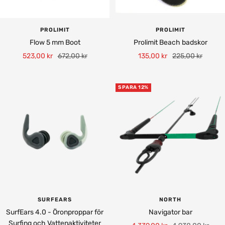
PROLIMIT
PROLIMIT
Flow 5 mm Boot
Prolimit Beach badskor
Rea-
Pris
Rea-
Pris
523,00 kr
672,00 kr
135,00 kr
225,00 kr
pris
pris
SPARA 12%
SURFEARS
NORTH
SurfEars 4.0 - Öronproppar för
Navigator bar
Surfing och Vattenaktiviteter