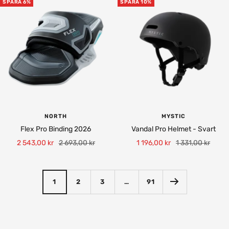
SPARA 6%
SPARA 10%
NORTH
MYSTIC
Flex Pro Binding 2026
Vandal Pro Helmet - Svart
Rea-
Pris
Rea-
Pris
2 543,00 kr
2 693,00 kr
1 196,00 kr
1 331,00 kr
pris
pris
1
2
3
…
91