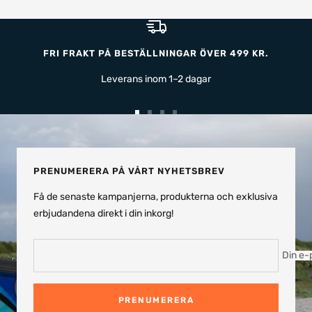
FRI FRAKT PÅ BESTÄLLNINGAR ÖVER 499 KR.
Leverans inom 1–2 dagar
Gå
Gå
Gå
Gå
till
till
till
till
bild
bild
bild
bild
1
2
3
4
PRENUMERERA PÅ VÅRT NYHETSBREV
Få de senaste kampanjerna, produkterna och exklusiva
erbjudandena direkt i din inkorg!
Din e-
PRENUMERERA