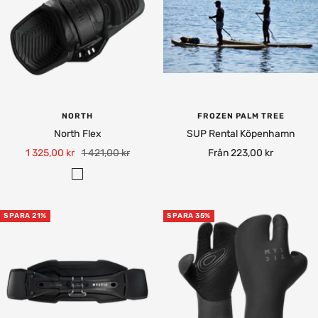
R
G
e
r
d
e
y
NORTH
FROZEN PALM TREE
North Flex
SUP Rental Köpenhamn
Rea-
Pris
Rea-
1 325,00 kr
1 421,00 kr
Från 223,00 kr
pris
pris
S
v
a
SPARA 21%
SPARA 35%
r
t