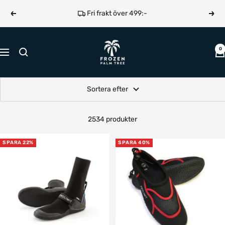
Hoppa
Fri frakt över 499:-
Föregående
Näst
till
innehållet
Frozen
0
Navigering
Palm
Tree
Sortera efter
2534 produkter
SPARA 22%
SPARA 40%