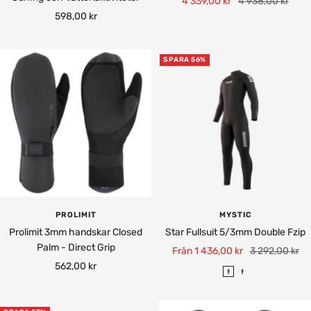
Rea-
Pris
4 339,00 kr
4 938,00 kr
Rea-
598,00 kr
pris
pris
SPARA 56%
PROLIMIT
MYSTIC
Prolimit 3mm handskar Closed
Star Fullsuit 5/3mm Double Fzip
Palm - Direct Grip
Rea-
Pris
Från 1 436,00 kr
3 292,00 kr
Rea-
562,00 kr
pris
B
N
pris
l
i
a
g