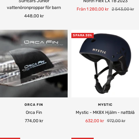
SurfEars Junior
North Flex LX TB 2023
vattenöronproppar för barn
Rea-
Pris
Från 1 280,00 kr
2 543,00 kr
Rea-
448,00 kr
pris
pris
SPARA 35%
ORCA FIN
MYSTIC
Orca Fin
Mystic - MK8X Hjälm - nattblå
Rea-
Rea-
Pris
774,00 kr
632,00 kr
972,00 kr
pris
pris