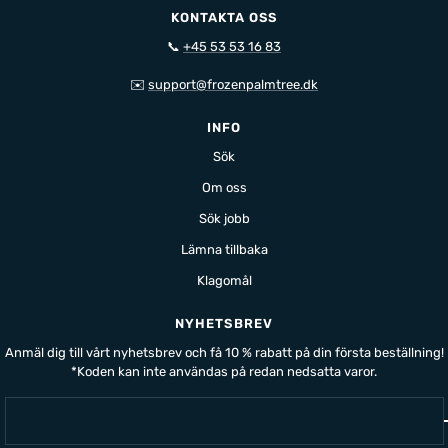
KONTAKTA OSS
📞
+45 53 53 16 83
✉️
support@frozenpalmtree.dk
INFO
Sök
Om oss
Sök jobb
Lämna tillbaka
Klagomål
NYHETSBREV
Anmäl dig till vårt nyhetsbrev och få 10 % rabatt på din första beställning!
*Koden kan inte användas på redan nedsatta varor.