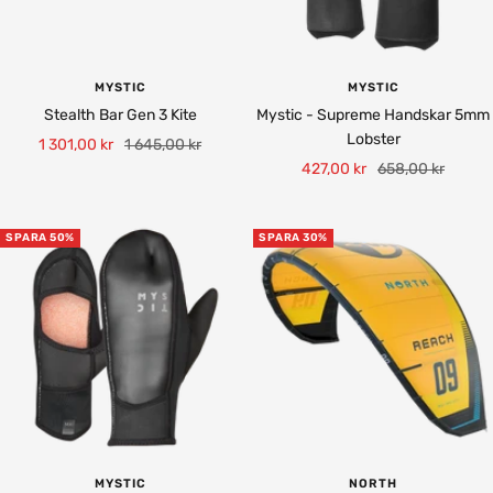
MYSTIC
MYSTIC
Stealth Bar Gen 3 Kite
Mystic - Supreme Handskar 5mm
Lobster
Rea-
Pris
1 301,00 kr
1 645,00 kr
Rea-
Pris
427,00 kr
658,00 kr
pris
pris
SPARA 50%
SPARA 30%
MYSTIC
NORTH