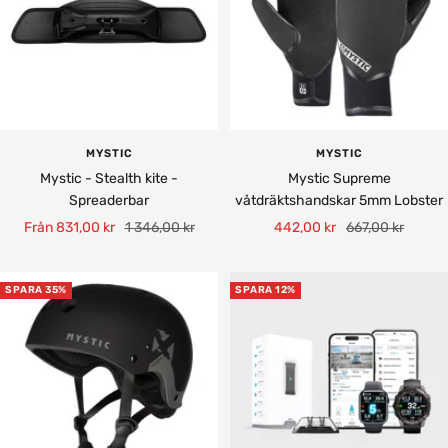
MYSTIC
MYSTIC
Mystic - Stealth kite -
Mystic Supreme
Spreaderbar
våtdräktshandskar 5mm Lobster
Rea-
Pris
Rea-
Pris
Från 831,00 kr
1 346,00 kr
442,00 kr
667,00 kr
pris
pris
SPARA 35%
SPARA 12%