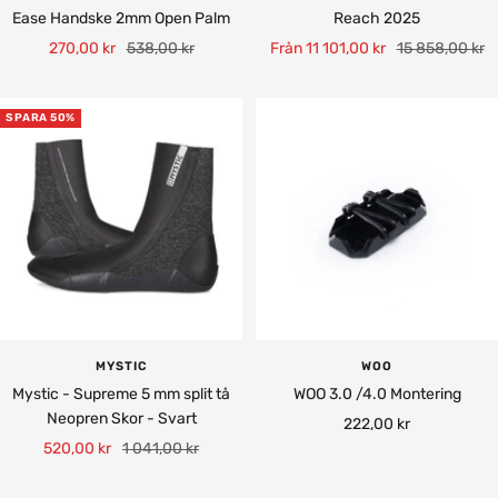
Ease Handske 2mm Open Palm
Reach 2025
Rea-
Pris
Rea-
Pris
270,00 kr
538,00 kr
Från 11 101,00 kr
15 858,00 kr
pris
pris
SPARA 50%
MYSTIC
WOO
Mystic - Supreme 5 mm split tå
WOO 3.0 /4.0 Montering
Neopren Skor - Svart
Rea-
222,00 kr
Rea-
Pris
520,00 kr
1 041,00 kr
pris
pris