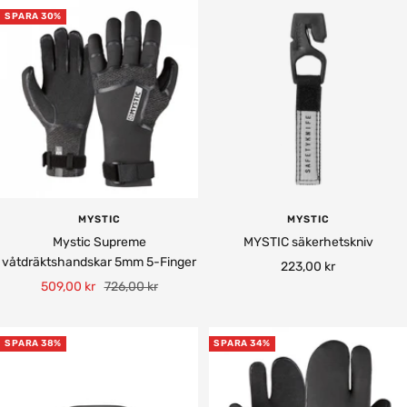
SPARA 30%
MYSTIC
MYSTIC
Mystic Supreme
MYSTIC säkerhetskniv
våtdräktshandskar 5mm 5-Finger
Rea-
223,00 kr
Rea-
Pris
509,00 kr
726,00 kr
pris
pris
SPARA 38%
SPARA 34%