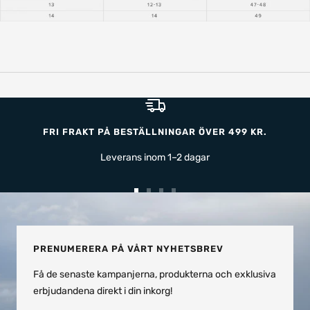
FRI FRAKT PÅ BESTÄLLNINGAR ÖVER 499 KR.
Leverans inom 1–2 dagar
Gå
Gå
Gå
Gå
till
till
till
till
bild
bild
bild
bild
1
2
3
4
PRENUMERERA PÅ VÅRT NYHETSBREV
Få de senaste kampanjerna, produkterna och exklusiva
erbjudandena direkt i din inkorg!