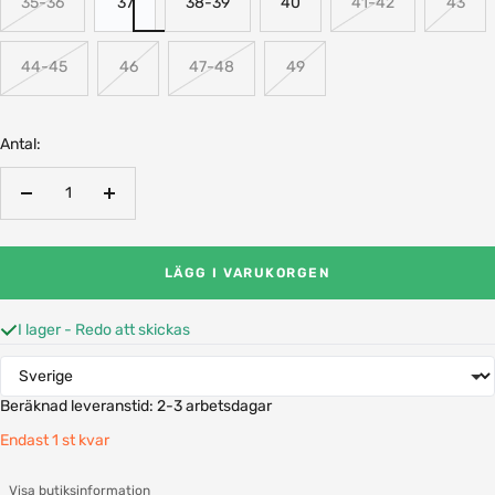
35-36
37
38-39
40
41-42
43
44-45
46
47-48
49
Antal:
Minska
Öka
antalet
antalet
LÄGG I VARUKORGEN
I lager - Redo att skickas
Beräknad leveranstid:
2-3 arbetsdagar
Endast 1 st kvar
Visa butiksinformation