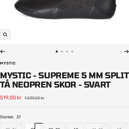
Zooma
in
Gå
Gå
Gå
Gå
till
till
till
till
MYSTIC
bild
bild
bild
bild
MYSTIC - SUPREME 5 MM SPLIT
1
2
3
4
TÅ NEOPREN SKOR - SVART
Rea-
519,00 kr
Pris
1 039,00 kr
pris
Storlek:
37