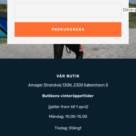
Din e-
PRENUMERERA
VÅR BUTIK
Amager Strandvej 130N, 2300 København S
Butikens vinteröppettider
(gäller fram till 1 april)
Måndag: 10.00-15.00
Tisdag: Stängt