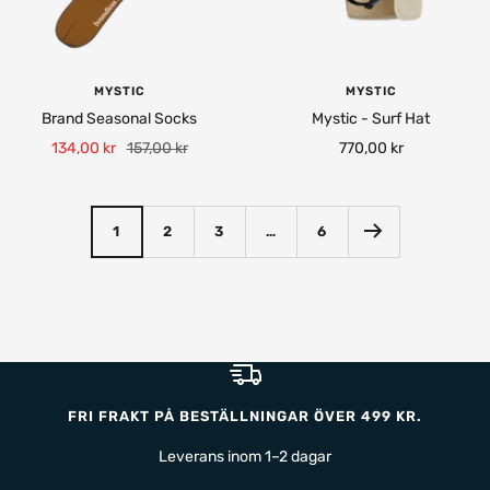
MYSTIC
MYSTIC
Brand Seasonal Socks
Mystic - Surf Hat
Rea-
Pris
Rea-
134,00 kr
157,00 kr
770,00 kr
pris
pris
1
2
3
…
6
FRI FRAKT PÅ BESTÄLLNINGAR ÖVER 499 KR.
Leverans inom 1–2 dagar