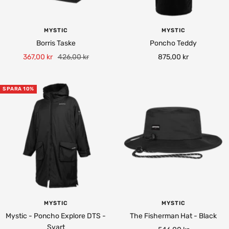
MYSTIC
MYSTIC
Borris Taske
Poncho Teddy
Rea-
Pris
Rea-
367,00 kr
426,00 kr
875,00 kr
pris
pris
SPARA 10%
MYSTIC
MYSTIC
Mystic - Poncho Explore DTS -
The Fisherman Hat - Black
Svart