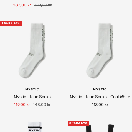
Rea-
Pris
283,00 kr
322,00 kr
pris
pris
SPARA 20%
MYSTIC
MYSTIC
Mystic - Icon Socks
Mystic - Icon Socks - Cool White
Rea-
Pris
Rea-
119,00 kr
148,00 kr
113,00 kr
pris
pris
SPARA 59%