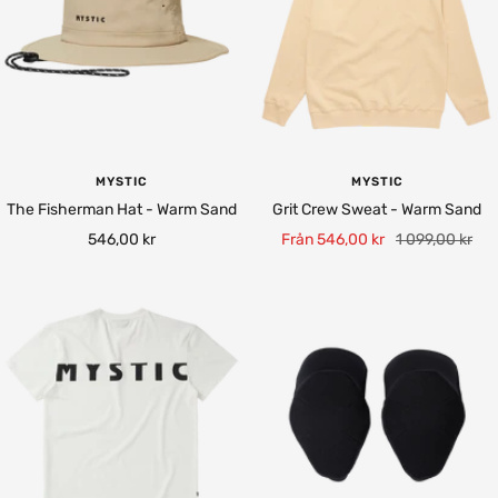
MYSTIC
MYSTIC
The Fisherman Hat - Warm Sand
Grit Crew Sweat - Warm Sand
Rea-
Rea-
Pris
546,00 kr
Från 546,00 kr
1 099,00 kr
pris
pris