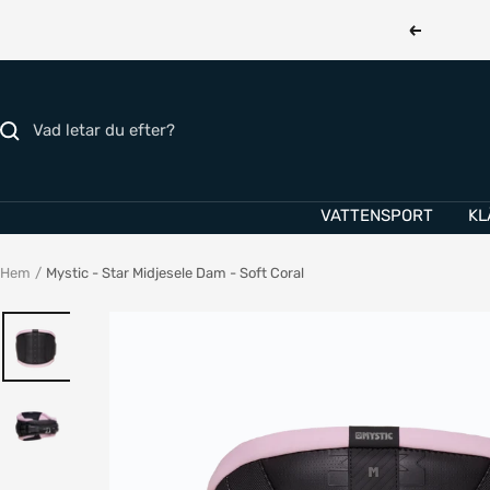
Hoppa
Föregåend
till
innehållet
VATTENSPORT
KL
Hem
Mystic - Star Midjesele Dam - Soft Coral