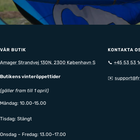
VÅR BUTIK
KONTAKTA O
Amager Strandvej 130N, 2300 København S
📞
+45 53 53 1
Butikens vinteröppettider
✉️
support@fr
(gäller fram till 1 april)
Måndag: 10.00-15.00
Tisdag: Stängt
Onsdag – Fredag: 13.00–17.00