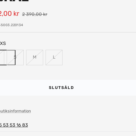
-
2,00 kr
Pris
2 390,00 kr
35003.220134
XS
S
M
L
SLUTSÅLD
butiksinformation
5 53 53 16 83