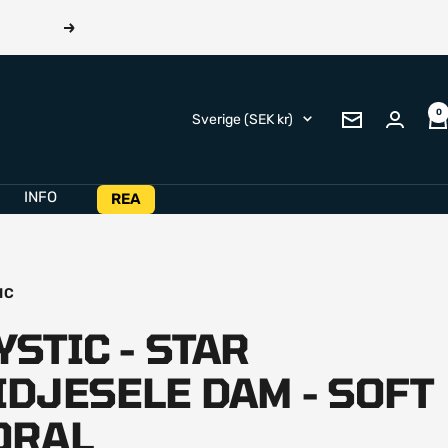
Nästa
0
Land/Region
Sverige (SEK kr)
Nyhetsbrev
INFO
REA
IC
YSTIC - STAR
IDJESELE DAM - SOFT
ORAL