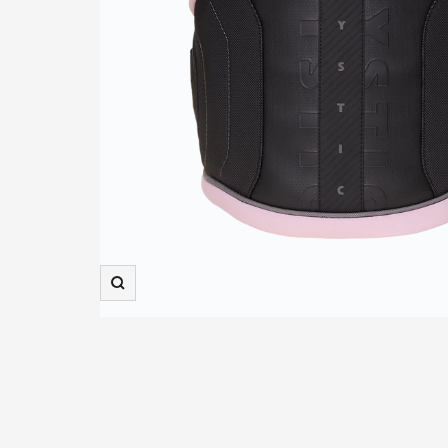
Zooma
in