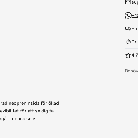
su
+4
Fri
Pr
4.7
Behöv
erad neopreninsida för ökad
ibilitet för att se dig ta
ngår i denna sele.