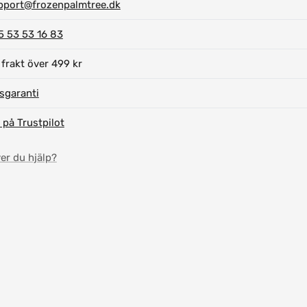
pport@frozenpalmtree.dk
5 53 53 16 83
 frakt över 499 kr
isgaranti
 på Trustpilot
er du hjälp?