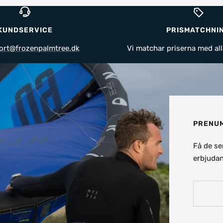
KUNDSERVICE
PRISMATCHNI
ort@frozenpalmtree.dk
Vi matchar priserna med all
PRENUM
Få de se
erbjudan