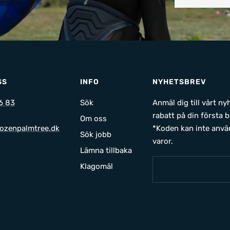
SS
INFO
NYHETSBREV
6 83
Sök
Anmäl dig till vårt n
rabatt på din första b
Om oss
ozenpalmtree.dk
*Koden kan inte anvä
Sök jobb
varor.
Lämna tillbaka
Klagomål