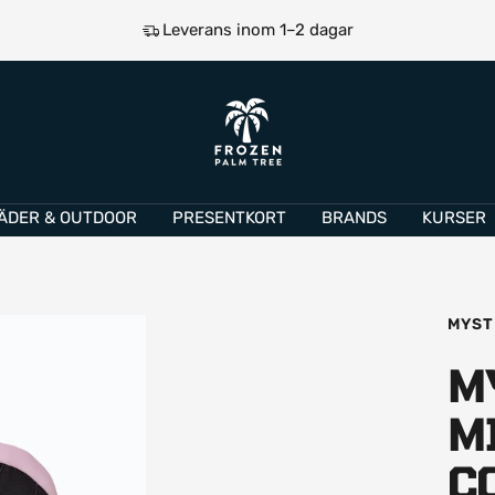
Leverans inom 1–2 dagar
e
Frozen
Palm
Tree
ÄDER & OUTDOOR
PRESENTKORT
BRANDS
KURSER
MYST
M
M
C