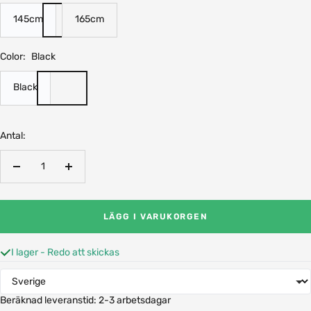
145cm
165cm
Color:
Black
Black
Antal:
Minska
Öka
antalet
antalet
LÄGG I VARUKORGEN
I lager - Redo att skickas
Beräknad leveranstid:
2-3 arbetsdagar