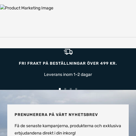
FRI FRAKT PÅ BESTÄLLNINGAR ÖVER 499 KR.
Leverans inom 1–2 dagar
Gå
Gå
Gå
Gå
till
till
till
till
bild
bild
bild
bild
1
2
3
4
PRENUMERERA PÅ VÅRT NYHETSBREV
Få de senaste kampanjerna, produkterna och exklusiva
erbjudandena direkt i din inkorg!