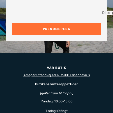
Din e-
PRENUMERERA
VÅR BUTIK
Amager Strandvej 130N, 2300 København S
Butikens vinteröppettider
(gäller fram till 1 april)
Måndag: 10.00-15.00
Tisdag: Stängt