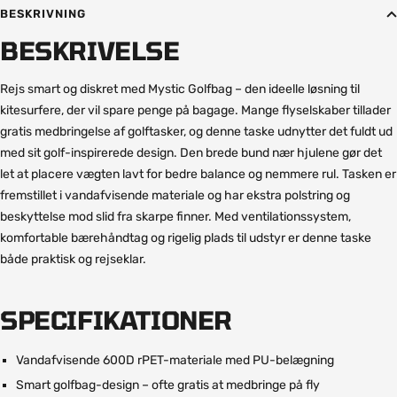
BESKRIVNING
BESKRIVELSE
Rejs smart og diskret med Mystic Golfbag – den ideelle løsning til
kitesurfere, der vil spare penge på bagage. Mange flyselskaber tillader
gratis medbringelse af golftasker, og denne taske udnytter det fuldt ud
med sit golf-inspirerede design. Den brede bund nær hjulene gør det
let at placere vægten lavt for bedre balance og nemmere rul. Tasken er
fremstillet i vandafvisende materiale og har ekstra polstring og
beskyttelse mod slid fra skarpe finner. Med ventilationssystem,
komfortable bærehåndtag og rigelig plads til udstyr er denne taske
både praktisk og rejseklar.
SPECIFIKATIONER
Vandafvisende 600D rPET-materiale med PU-belægning
Smart golfbag-design – ofte gratis at medbringe på fly