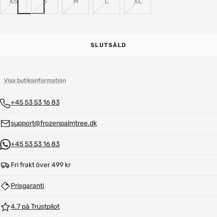
XS
S
M
L
XL
SLUTSÅLD
Visa butiksinformation
+45 53 53 16 83
support@frozenpalmtree.dk
+45 53 53 16 83
Fri frakt över 499 kr
Prisgaranti
4.7 på Trustpilot