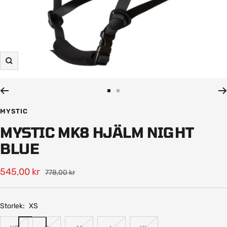
Zooma
in
Gå
Gå
till
till
MYSTIC
bild
bild
MYSTIC MK8 HJÄLM NIGHT
1
2
BLUE
Rea-
545,00 kr
Pris
778,00 kr
pris
Storlek:
XS