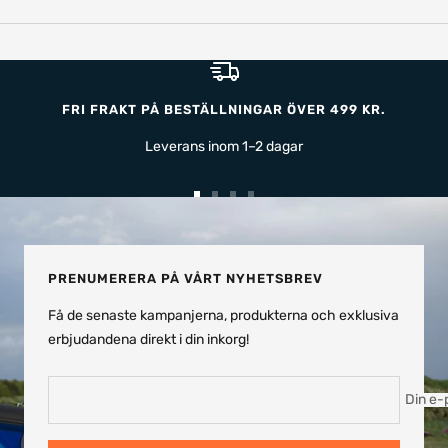
FRI FRAKT PÅ BESTÄLLNINGAR ÖVER 499 KR.
Leverans inom 1–2 dagar
Gå
Gå
Gå
Gå
till
till
till
till
bild
bild
bild
bild
1
2
3
4
PRENUMERERA PÅ VÅRT NYHETSBREV
Få de senaste kampanjerna, produkterna och exklusiva
erbjudandena direkt i din inkorg!
Din e-