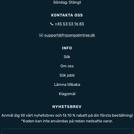
Söndag: Stängt
KONTAKTA OSS
📞
+45 53 53 16 83
✉️
support@frozenpalmtree.dk
INFO
Sök
Om oss
Sök jobb
Lämna tillbaka
Klagomål
NYHETSBREV
Anmäl dig till vårt nyhetsbrev och få 10 % rabatt på din första beställning!
*Koden kan inte användas på redan nedsatta varor.