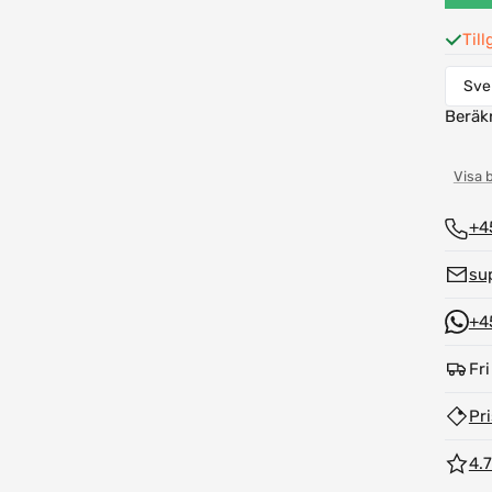
Till
Beräk
Visa 
+4
su
+4
Fri
Pr
4.7