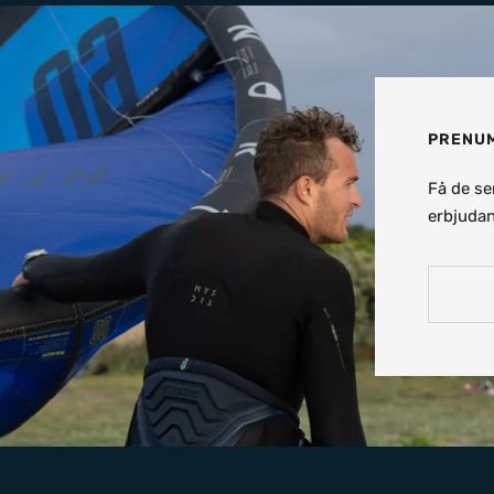
PRENUM
Få de se
erbjudan