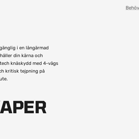
Behöv
lgänglig i en långärmad
håller din kärna och
ex-tech knäskydd med 4-vägs
 kritisk tejpning på
ute.
KAPER