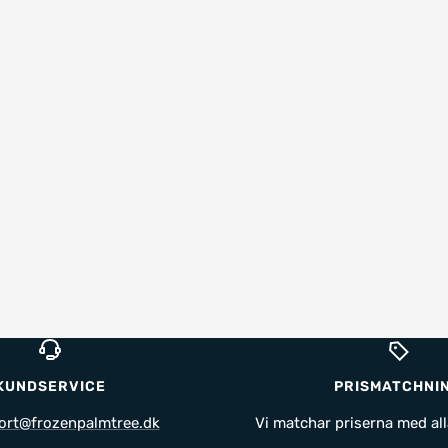
KUNDSERVICE
PRISMATCHNI
ort@frozenpalmtree.dk
Vi matchar priserna med all