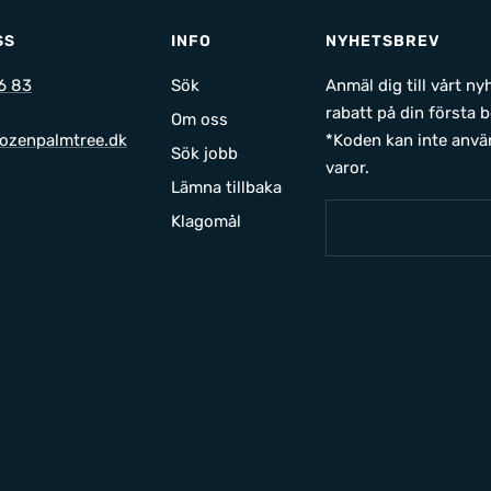
SS
INFO
NYHETSBREV
6 83
Sök
Anmäl dig till vårt n
rabatt på din första b
Om oss
ozenpalmtree.dk
*Koden kan inte anvä
Sök jobb
varor.
Lämna tillbaka
Klagomål