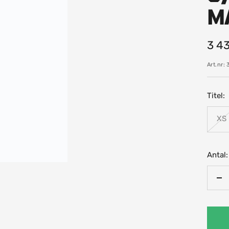
M
Rea
3 43
pris
Art.nr:
Titel:
XS
Antal:
Mi
an