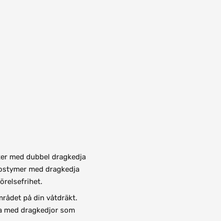
kter med dubbel dragkedja
 Kostymer med dragkedja
örelsefrihet.
mrådet på din våtdräkt.
na med dragkedjor som