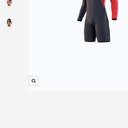
Zooma
in