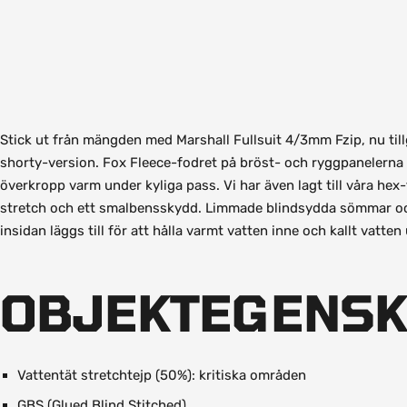
Stick ut från mängden med Marshall Fullsuit 4/3mm Fzip, nu til
shorty-version. Fox Fleece-fodret på bröst- och ryggpanelerna 
överkropp varm under kyliga pass. Vi har även lagt till våra h
stretch och ett smalbensskydd. Limmade blindsydda sömmar och
insidan läggs till för att hålla varmt vatten inne och kallt vatten 
OBJEKTEGENS
Vattentät stretchtejp (50%): kritiska områden
GBS (Glued Blind Stitched)