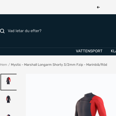
Hoppa
Föregåend
till
innehållet
VATTENSPORT
KL
Hem
Mystic - Marshall Longarm Shorty 3/2mm Fzip - Marinblå/Röd