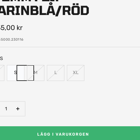
ARINBLÅ/RÖD
-
5,00 kr
35000.230116
S
S
M
L
XL
nska
Öka
talet
antalet
LÄGG I VARUKORGEN