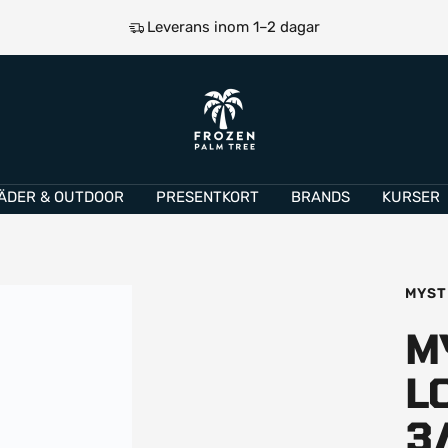
Leverans inom 1–2 dagar
e
Frozen
Palm
Tree
ÄDER & OUTDOOR
PRESENTKORT
BRANDS
KURSER
MYST
M
L
3