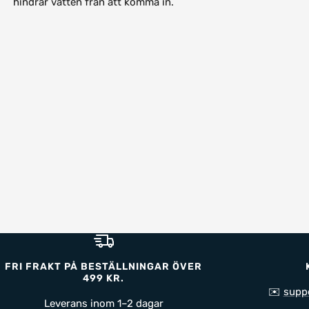
hindrar vatten från att komma in.
FRI FRAKT PÅ BESTÄLLNINGAR ÖVER
499 KR.
✉️
supp
Leverans inom 1–2 dagar