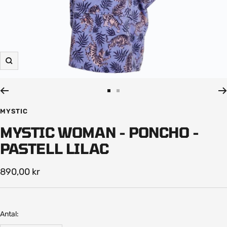
Zooma
in
Gå
Gå
till
till
MYSTIC
bild
bild
MYSTIC WOMAN - PONCHO -
1
2
PASTELL LILAC
Rea-
890,00 kr
pris
Antal: