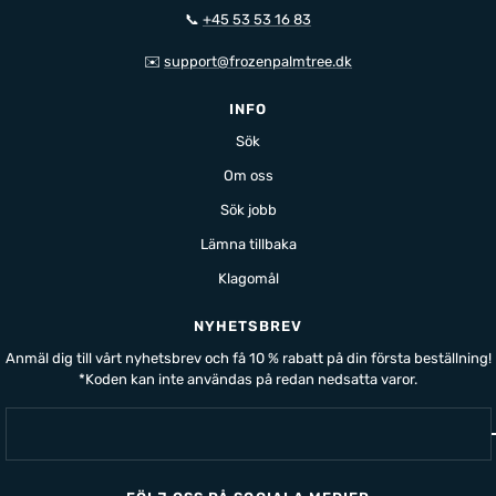
📞
+45 53 53 16 83
✉️
support@frozenpalmtree.dk
INFO
Sök
Om oss
Sök jobb
Lämna tillbaka
Klagomål
NYHETSBREV
Anmäl dig till vårt nyhetsbrev och få 10 % rabatt på din första beställning!
*Koden kan inte användas på redan nedsatta varor.