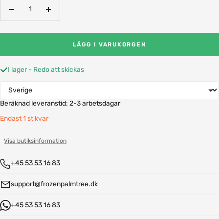
Minska
Öka
antalet
antalet
LÄGG I VARUKORGEN
I lager - Redo att skickas
Beräknad leveranstid:
2-3 arbetsdagar
Endast 1 st kvar
Visa butiksinformation
+45 53 53 16 83
support@frozenpalmtree.dk
+45 53 53 16 83