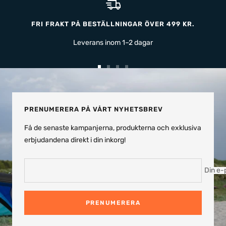
FRI FRAKT PÅ BESTÄLLNINGAR ÖVER 499 KR.
Leverans inom 1–2 dagar
Gå
Gå
Gå
Gå
till
till
till
till
bild
bild
bild
bild
1
2
3
4
PRENUMERERA PÅ VÅRT NYHETSBREV
Få de senaste kampanjerna, produkterna och exklusiva
erbjudandena direkt i din inkorg!
Din e-
PRENUMERERA