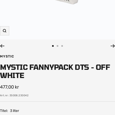
Zooma
in
Gå
Gå
Gå
till
till
till
MYSTIC
bild
bild
bild
MYSTIC FANNYPACK DTS - OFF
1
2
3
WHITE
Rea-
477,00 kr
pris
Art.nr:
35008.230042
Titel:
3 liter