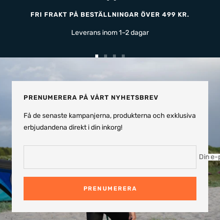
FRI FRAKT PÅ BESTÄLLNINGAR ÖVER 499 KR.
Leverans inom 1–2 dagar
Gå
Gå
Gå
Gå
till
till
till
till
bild
bild
bild
bild
1
2
3
4
PRENUMERERA PÅ VÅRT NYHETSBREV
Få de senaste kampanjerna, produkterna och exklusiva
erbjudandena direkt i din inkorg!
Din e-
PRENUMERERA