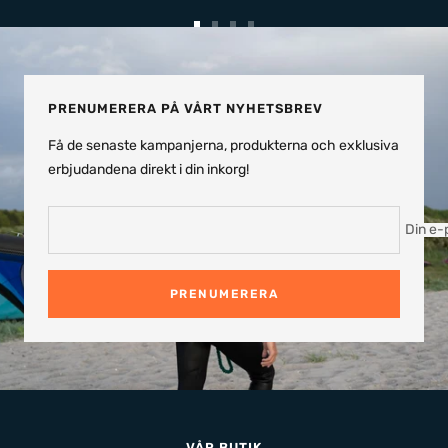
Gå
Gå
Gå
Gå
till
till
till
till
bild
bild
bild
bild
1
2
3
4
PRENUMERERA PÅ VÅRT NYHETSBREV
Få de senaste kampanjerna, produkterna och exklusiva
erbjudandena direkt i din inkorg!
Din e-
PRENUMERERA
VÅR BUTIK