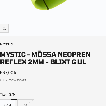
Zooma
in
MYSTIC
MYSTIC - MÖSSA NEOPREN
REFLEX 2MM - BLIXT GUL
Rea-
537,00 kr
pris
Art.nr:
35016.230023
Titel:
S/M
S/M
L/XL