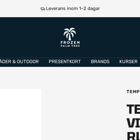
Prismatchning
e
Frozen
Palm
Tree
ÄDER & OUTDOOR
PRESENTKORT
BRANDS
KURSER
TEMP
T
V
R