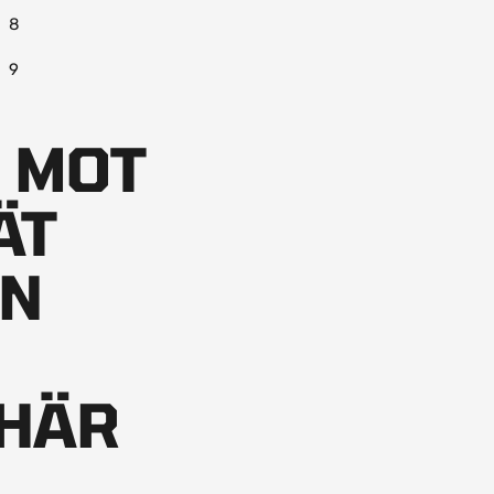
8
9
 MOT
ÄT
ÅN
 HÄR