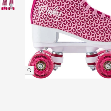
Zooma
in