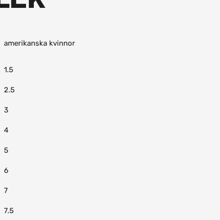
amerikanska kvinnor
1.5
2.5
3
4
5
6
7
7.5