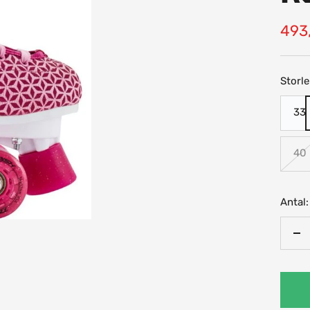
Rea
493,
pris
Storle
33
40
Antal:
Mi
an