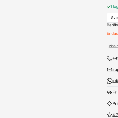
I la
Beräk
Endast
Visa 
+4
su
+4
Fri
Pr
4.7