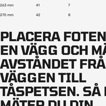
263 mm
41
7
270 mm
42
8
PLACERA FOTEN
EN VÄGG OCH M
AVSTÅNDET FR
VÄGGEN TILL
TÅSPETSEN. SÅ
MÄTER DU DIN