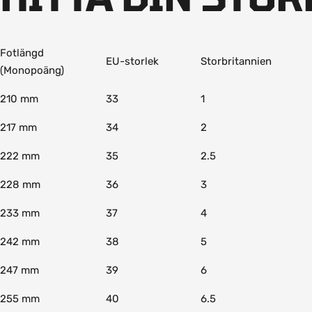
Fotlängd
EU-storlek
Storbritannien
(Monopoäng)
210 mm
33
1
217 mm
34
2
222 mm
35
2.5
228 mm
36
3
233 mm
37
4
242 mm
38
5
247 mm
39
6
255 mm
40
6.5