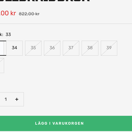
-
00 kr
Pris
822,00 kr
k:
33
34
35
36
37
38
39
nska
Öka
talet
antalet
LÄGG I VARUKORGEN