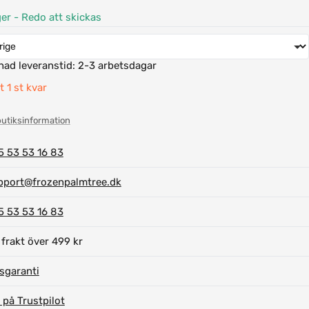
ger - Redo att skickas
nad leveranstid:
2-3 arbetsdagar
 1 st kvar
butiksinformation
5 53 53 16 83
pport@frozenpalmtree.dk
5 53 53 16 83
 frakt över 499 kr
isgaranti
 på Trustpilot