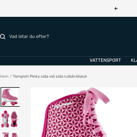
Hoppa
Föregåend
till
innehållet
VATTENSPORT
KL
Hem
Tempish Pinky sida vid sida rullskridskor