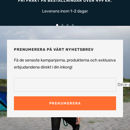
FRI FRAKT PÅ BESTÄLLNINGAR ÖVER 499 KR.
Leverans inom 1–2 dagar
Gå
Gå
Gå
Gå
till
till
till
till
bild
bild
bild
bild
1
2
3
4
PRENUMERERA PÅ VÅRT NYHETSBREV
Få de senaste kampanjerna, produkterna och exklusiva
erbjudandena direkt i din inkorg!
Din e-
PRENUMERERA