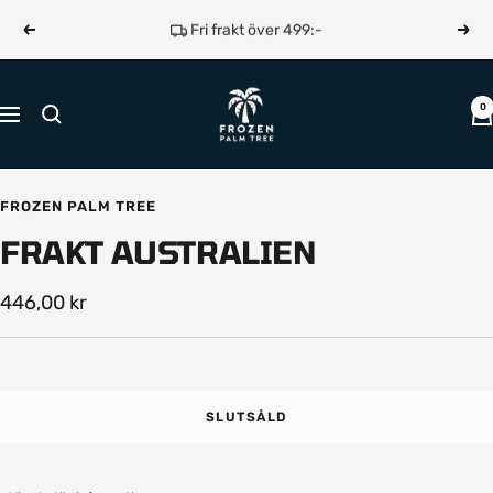
Hoppa
Fri frakt över 499:-
Föregående
Näst
till
innehållet
Frozen
0
Navigering
Palm
Tree
FROZEN PALM TREE
FRAKT AUSTRALIEN
Rea-
446,00 kr
pris
SLUTSÅLD