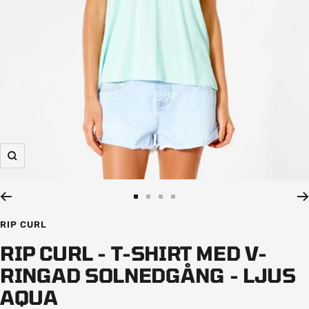
Zooma
in
Gå
Gå
Gå
Gå
till
till
till
till
RIP CURL
bild
bild
bild
bild
RIP CURL - T-SHIRT MED V-
1
2
3
4
RINGAD SOLNEDGÅNG - LJUS
AQUA