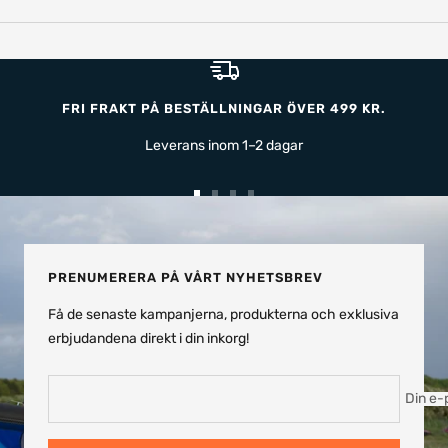
FRI FRAKT PÅ BESTÄLLNINGAR ÖVER 499 KR.
Leverans inom 1–2 dagar
Gå
Gå
Gå
Gå
till
till
till
till
bild
bild
bild
bild
1
2
3
4
PRENUMERERA PÅ VÅRT NYHETSBREV
Få de senaste kampanjerna, produkterna och exklusiva
erbjudandena direkt i din inkorg!
Din e-