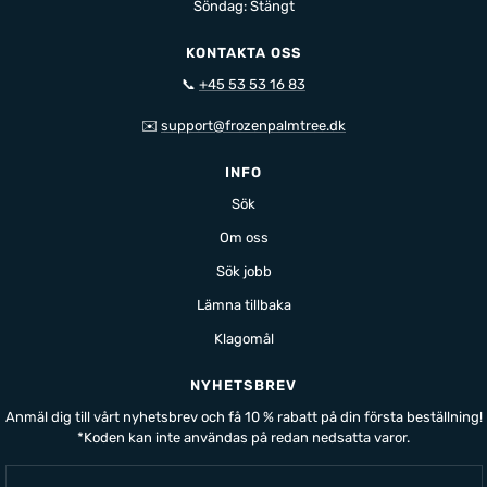
Söndag: Stängt
KONTAKTA OSS
📞
+45 53 53 16 83
✉️
support@frozenpalmtree.dk
INFO
Sök
Om oss
Sök jobb
Lämna tillbaka
Klagomål
NYHETSBREV
Anmäl dig till vårt nyhetsbrev och få 10 % rabatt på din första beställning!
*Koden kan inte användas på redan nedsatta varor.