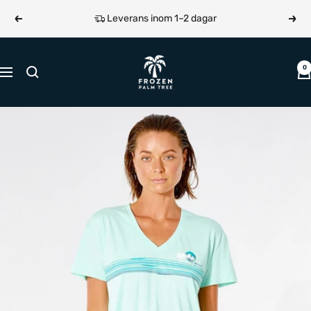
Hoppa
Leverans inom 1–2 dagar
Föregående
Näst
till
innehållet
Frozen
0
Navigering
Palm
Tree