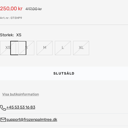
Rea-
250,00 kr
Pris
417,00 kr
pris
Art.nr:
GTEHP9
Storlek:
XS
XS
S
M
L
XL
SLUTSÅLD
Visa butiksinformation
+45 53 53 16 83
support@frozenpalmtree.dk