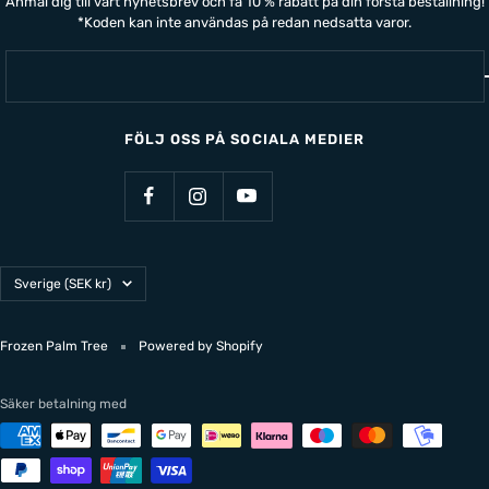
Anmäl dig till vårt nyhetsbrev och få 10 % rabatt på din första beställning!
*Koden kan inte användas på redan nedsatta varor.
FÖLJ OSS PÅ SOCIALA MEDIER
Land/Region
Sverige (SEK kr)
Frozen Palm Tree
Powered by Shopify
Säker betalning med