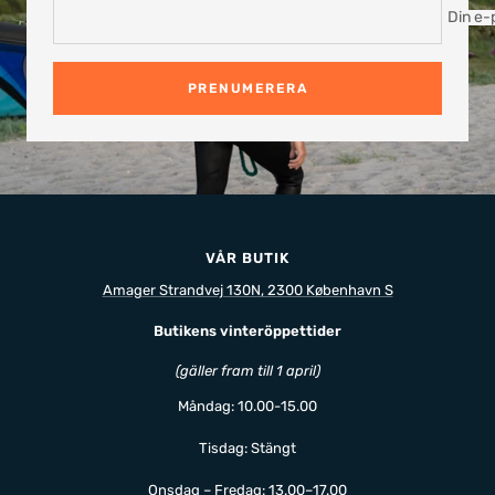
Din e-
PRENUMERERA
VÅR BUTIK
Amager Strandvej 130N, 2300 København S
Butikens vinteröppettider
(gäller fram till 1 april)
Måndag: 10.00-15.00
Tisdag: Stängt
Onsdag – Fredag: 13.00–17.00