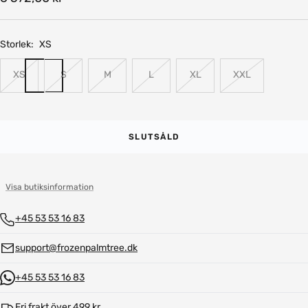
pris
Storlek:
XS
XS
S
M
L
XL
XXL
SLUTSÅLD
Visa butiksinformation
+45 53 53 16 83
support@frozenpalmtree.dk
+45 53 53 16 83
Fri frakt över 499 kr