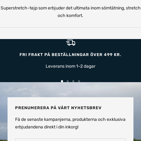
Superstretch-tejp som erbjuder det ultimata inom sömtätning, stretch
och komfort.
FRI FRAKT PÅ BESTÄLLNINGAR ÖVER 499 KR.
Leverans inom 1–2 dagar
Gå
Gå
Gå
Gå
till
till
till
till
bild
bild
bild
bild
1
2
3
4
PRENUMERERA PÅ VÅRT NYHETSBREV
Få de senaste kampanjerna, produkterna och exklusiva
erbjudandena direkt i din inkorg!