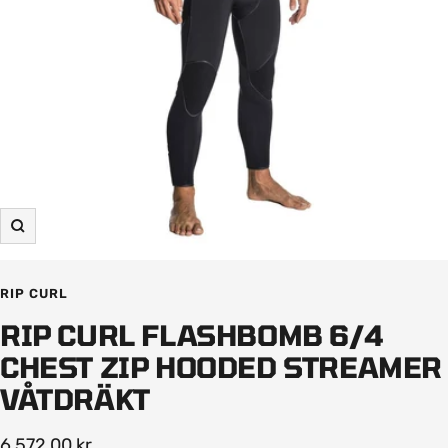
Zooma
in
RIP CURL
RIP CURL FLASHBOMB 6/4
CHEST ZIP HOODED STREAMER
VÅTDRÄKT
Rea-
6 572,00 kr