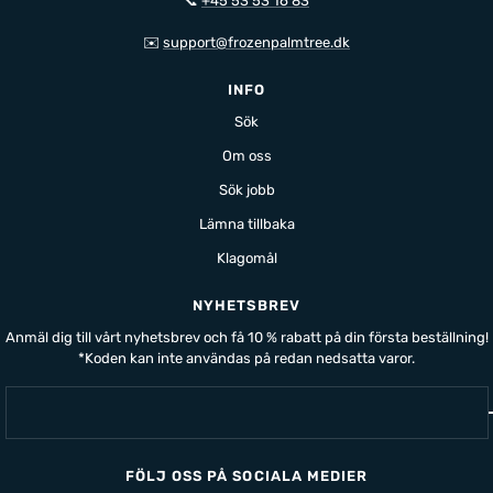
📞
+45 53 53 16 83
✉️
support@frozenpalmtree.dk
INFO
Sök
Om oss
Sök jobb
Lämna tillbaka
Klagomål
NYHETSBREV
Anmäl dig till vårt nyhetsbrev och få 10 % rabatt på din första beställning!
*Koden kan inte användas på redan nedsatta varor.
FÖLJ OSS PÅ SOCIALA MEDIER