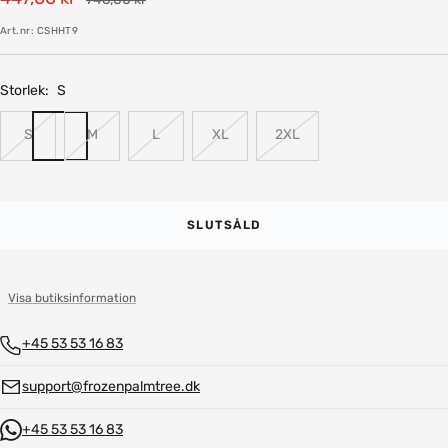
pris
Art.nr:
CSHHT9
Storlek:
S
S
M
L
XL
2XL
SLUTSÅLD
Visa butiksinformation
+45 53 53 16 83
support@frozenpalmtree.dk
+45 53 53 16 83