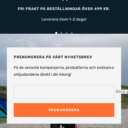
FRI FRAKT PÅ BESTÄLLNINGAR ÖVER 499 KR.
Leverans inom 1–2 dagar
Gå
Gå
Gå
Gå
till
till
till
till
bild
bild
bild
bild
1
2
3
4
PRENUMERERA PÅ VÅRT NYHETSBREV
Få de senaste kampanjerna, produkterna och exklusiva
erbjudandena direkt i din inkorg!
Din e-
PRENUMERERA