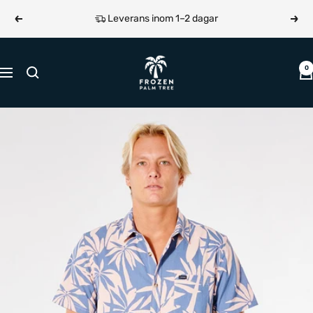
Hoppa
Leverans inom 1–2 dagar
Föregående
Näst
till
innehållet
Frozen
0
Navigering
Palm
Tree