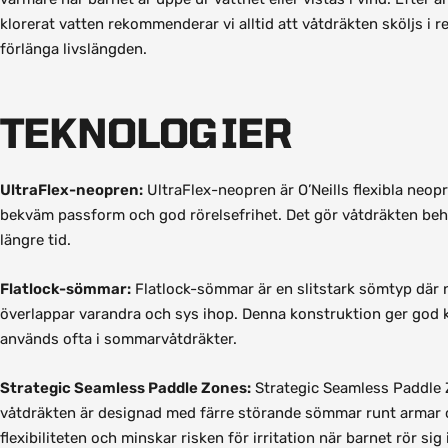
klorerat vatten rekommenderar vi alltid att våtdräkten sköljs i r
förlänga livslängden.
TEKNOLOGIER
UltraFlex-neopren:
UltraFlex-neopren är O’Neills flexibla neop
bekväm passform och god rörelsefrihet. Det gör våtdräkten beh
längre tid.
Flatlock-sömmar:
Flatlock-sömmar är en slitstark sömtyp där
överlappar varandra och sys ihop. Denna konstruktion ger god 
används ofta i sommarvåtdräkter.
Strategic Seamless Paddle Zones:
Strategic Seamless Paddle 
våtdräkten är designad med färre störande sömmar runt armar o
flexibiliteten och minskar risken för irritation när barnet rör sig 