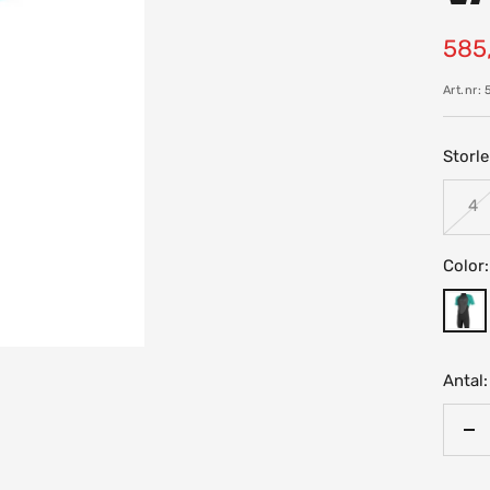
Rea
585,
pris
Art.nr:
Storle
4
Color:
Black
Aqua
Antal:
Mi
an