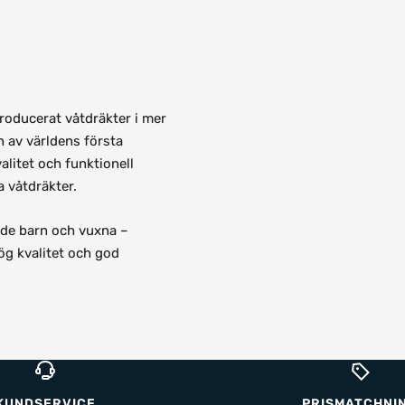
roducerat våtdräkter i mer
 av världens första
alitet och funktionell
 våtdräkter.
både barn och vuxna –
ög kvalitet och god
KUNDSERVICE
PRISMATCHNI