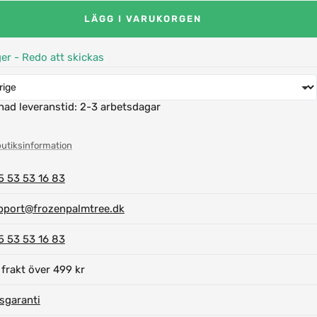
LÄGG I VARUKORGEN
ger - Redo att skickas
nad leveranstid:
2-3 arbetsdagar
butiksinformation
5 53 53 16 83
pport@frozenpalmtree.dk
5 53 53 16 83
 frakt över 499 kr
isgaranti