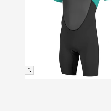
Zooma
in