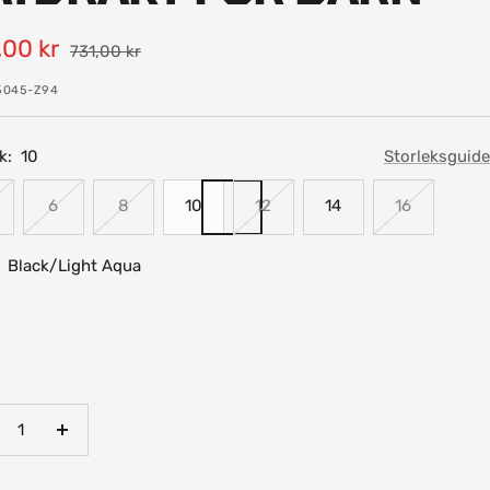
-
00 kr
Pris
731,00 kr
5045-Z94
k:
10
Storleksguide
6
8
10
12
14
16
Black/Light Aqua
/Light
nska
Öka
talet
antalet