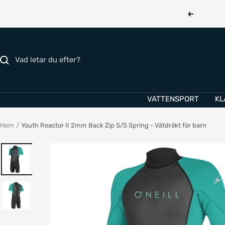
Hoppa
Föregåend
till
innehållet
VATTENSPORT
KL
Hem
Youth Reactor II 2mm Back Zip S/S Spring - Våtdräkt för barn