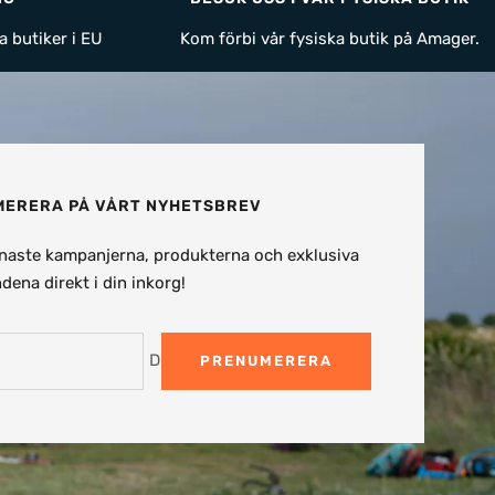
a butiker i EU
Kom förbi vår fysiska butik på Amager.
ERERA PÅ VÅRT NYHETSBREV
naste kampanjerna, produkterna och exklusiva
dena direkt i din inkorg!
Din e-post
PRENUMERERA