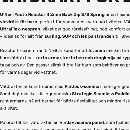
O’Neill Youth Reactor II 2mm Back Zip S/S Spring
är en flexi
våtdräkt för barn
, perfekt för sommarens vattenaktiviteter. Våt
UltraFlex-neopren
, vilket ger god rörelsefrihet, hög komfort
– idealisk för allt från
surfing, SUP och lek på stranden
till an
Reactor II-serien från O’Neill är känd för att leverera mycket bra k
barnvåtdräkt har
korta ärmar, korta ben och dragkedja på ry
ta på och av. Den passar särskilt bra för barn som behöver en 
för varma dagar vid vattnet.
Våtdräkten är konstruerad med
Flatlock-sömmar
, som ger god
Samtidigt minskar de ergonomiska
Strategic Seamless Paddle
runt armarna, så att barnet får bättre flexibilitet och mindre risk
aktivitet.
På bröstet har våtdräkten en
vindavvisande panel
, som hjälper
varmare när barnet är uppe ur vattnet eller vistas i vind. Efter a