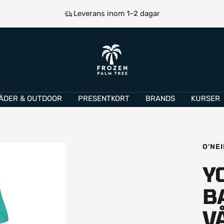
Prismatchning
e
Frozen
Palm
Tree
ÄDER & OUTDOOR
PRESENTKORT
BRANDS
KURSER
O'NEI
Y
B
V