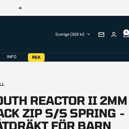
Nästa
0
Land/Region
Sverige (SEK kr)
Nyhetsbrev
INFO
REA
LL
OUTH REACTOR II 2MM
ACK ZIP S/S SPRING -
ÅTDRÄKT FÖR BARN