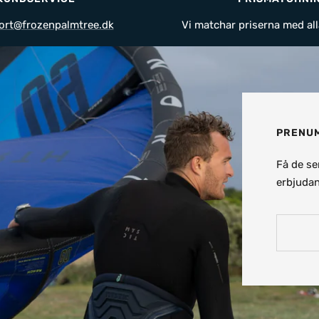
ort@frozenpalmtree.dk
Vi matchar priserna med all
PRENUM
Få de se
erbjudan