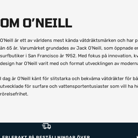
OM O’NEILL
O’Neill är ett av världens mest kända våtdräktsmärken och har p
än 65 år. Varumärket grundades av Jack O’Neill, som öppnade en
surfbutiker i San Francisco år 1952. Med fokus på innovation, kv
design har O’Neill varit med och format utvecklingen av moderna
I dag är O’Neill känt för slitstarka och bekväma våtdräkter för 
utvecklade för surfare och vattensportentusiaster som vill ha h
rörelsefrihet.
FRI FRAKT PÅ BESTÄLLNINGAR ÖVER