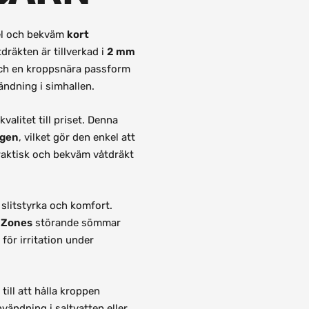
bel och bekväm
kort
dräkten är tillverkad i
2 mm
 och en kroppsnära passform
vändning i simhallen.
valitet till priset. Denna
ggen
, vilket gör den enkel att
praktisk och bekväm våtdräkt
 slitstyrka och komfort.
 Zones
störande sömmar
 för irritation under
 till att hålla kroppen
nvändning i saltvatten eller