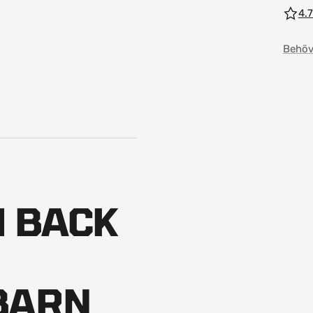
4.7
Behöv
M BACK
BARN