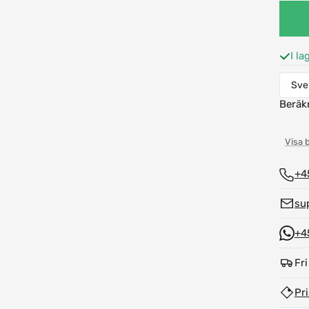
I la
Beräk
Visa 
+4
su
+4
Fri
Pr