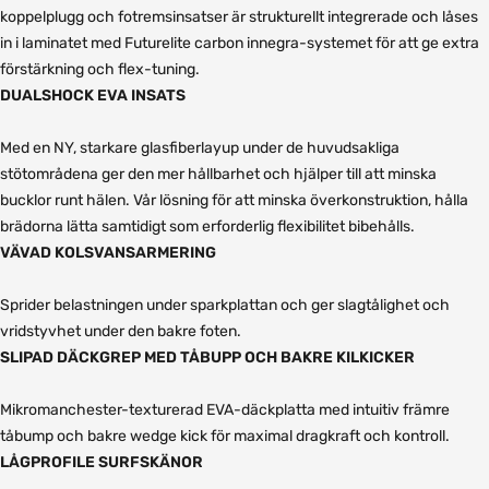
koppelplugg och fotremsinsatser är strukturellt integrerade och låses
in i laminatet med Futurelite carbon innegra-systemet för att ge extra
förstärkning och flex-tuning.
DUALSHOCK EVA INSATS
Med en NY, starkare glasfiberlayup under de huvudsakliga
stötområdena ger den mer hållbarhet och hjälper till att minska
bucklor runt hälen. Vår lösning för att minska överkonstruktion, hålla
brädorna lätta samtidigt som erforderlig flexibilitet bibehålls.
VÄVAD KOLSVANSARMERING
Sprider belastningen under sparkplattan och ger slagtålighet och
vridstyvhet under den bakre foten.
SLIPAD DÄCKGREP MED TÅBUPP OCH BAKRE KILKICKER
Mikromanchester-texturerad EVA-däckplatta med intuitiv främre
tåbump och bakre wedge kick för maximal dragkraft och kontroll.
LÅGPROFILE SURFSKÄNOR