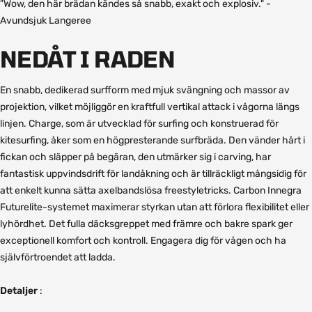
"Wow, den här brädan kändes så snabb, exakt och explosiv." -
Avundsjuk Langeree
NEDÅT I RADEN
En snabb, dedikerad surfform med mjuk svängning och massor av
projektion, vilket möjliggör en kraftfull vertikal attack i vågorna längs
linjen. Charge, som är utvecklad för surfing och konstruerad för
kitesurfing, åker som en högpresterande surfbräda. Den vänder hårt i
fickan och släpper på begäran, den utmärker sig i carving, har
fantastisk uppvindsdrift för landåkning och är tillräckligt mångsidig för
att enkelt kunna sätta axelbandslösa freestyletricks. Carbon Innegra
Futurelite-systemet maximerar styrkan utan att förlora flexibilitet eller
lyhördhet. Det fulla däcksgreppet med främre och bakre spark ger
exceptionell komfort och kontroll. Engagera dig för vågen och ha
självförtroendet att ladda.
Detaljer
: