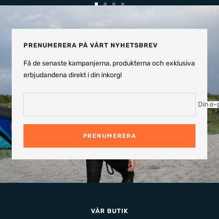
Gå
Gå
Gå
Gå
till
till
till
till
bild
bild
bild
bild
1
2
3
4
PRENUMERERA PÅ VÅRT NYHETSBREV
Få de senaste kampanjerna, produkterna och exklusiva
erbjudandena direkt i din inkorg!
Din e-
PRENUMERERA
VÅR BUTIK