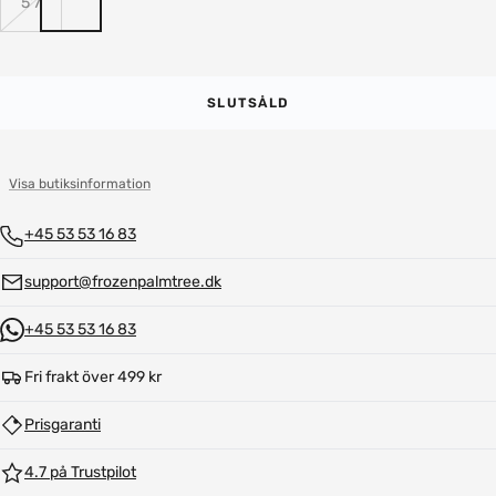
5'7
SLUTSÅLD
Visa butiksinformation
+45 53 53 16 83
support@frozenpalmtree.dk
+45 53 53 16 83
Fri frakt över 499 kr
Prisgaranti
4.7 på Trustpilot