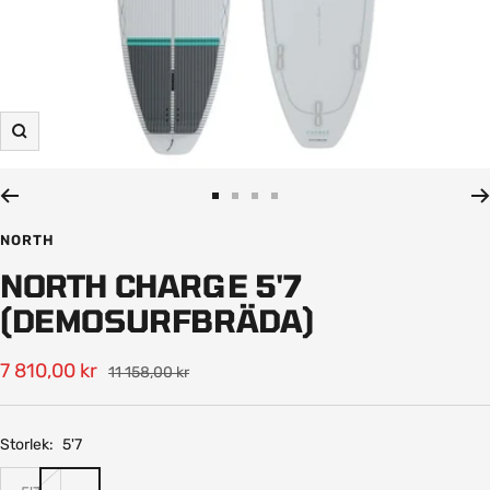
Zooma
in
Gå
Gå
Gå
Gå
till
till
till
till
NORTH
bild
bild
bild
bild
NORTH CHARGE 5'7
1
2
3
4
(DEMOSURFBRÄDA)
Rea-
7 810,00 kr
Pris
11 158,00 kr
pris
Storlek:
5'7