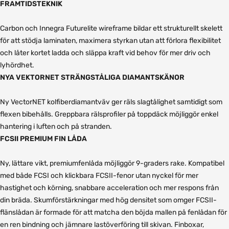
FRAMTIDSTEKNIK
Carbon och Innegra Futurelite wireframe bildar ett strukturellt skelett
för att stödja laminaten, maximera styrkan utan att förlora flexibilitet
och låter kortet ladda och släppa kraft vid behov för mer driv och
lyhördhet.
NYA VEKTORNET STRÄNGSTÅLIGA DIAMANTSKÄNOR
Ny VectorNET kolfiberdiamantväv ger räls slagtålighet samtidigt som
flexen bibehålls. Greppbara rälsprofiler på toppdäck möjliggör enkel
hantering i luften och på stranden.
FCSII PREMIUM FIN LÅDA
Ny, lättare vikt, premiumfenlåda möjliggör 9-graders rake. Kompatibel
med både FCSI och klickbara FCSII-fenor utan nyckel för mer
hastighet och körning, snabbare acceleration och mer respons från
din bräda. Skumförstärkningar med hög densitet som omger FCSII-
flänslådan är formade för att matcha den böjda mallen på fenlådan för
en ren bindning och jämnare lastöverföring till skivan. Finboxar,