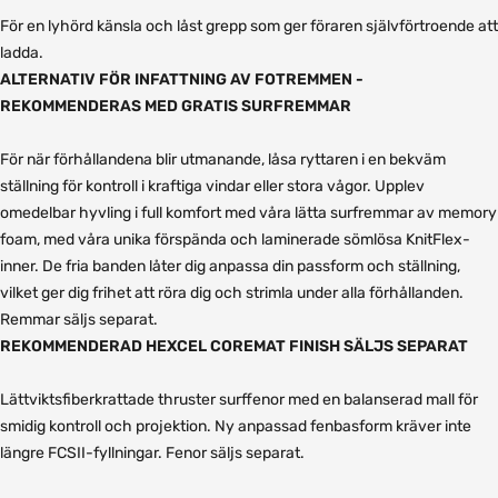
För en lyhörd känsla och låst grepp som ger föraren självförtroende att
ladda.
ALTERNATIV FÖR INFATTNING AV FOTREMMEN -
REKOMMENDERAS MED GRATIS SURFREMMAR
För när förhållandena blir utmanande, låsa ryttaren i en bekväm
ställning för kontroll i kraftiga vindar eller stora vågor. Upplev
omedelbar hyvling i full komfort med våra lätta surfremmar av memory
foam, med våra unika förspända och laminerade sömlösa KnitFlex-
inner. De fria banden låter dig anpassa din passform och ställning,
vilket ger dig frihet att röra dig och strimla under alla förhållanden.
Remmar säljs separat.
REKOMMENDERAD HEXCEL COREMAT FINISH SÄLJS SEPARAT
Lättviktsfiberkrattade thruster surffenor med en balanserad mall för
smidig kontroll och projektion. Ny anpassad fenbasform kräver inte
längre FCSII-fyllningar. Fenor säljs separat.