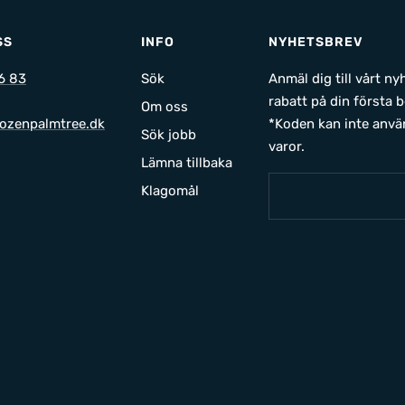
SS
INFO
NYHETSBREV
6 83
Sök
Anmäl dig till vårt n
rabatt på din första b
Om oss
ozenpalmtree.dk
*Koden kan inte anvä
Sök jobb
varor.
Lämna tillbaka
Klagomål