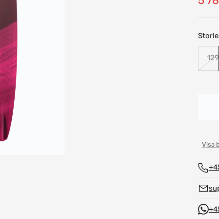
5 78
pris
Storle
129
Visa 
+4
su
+4