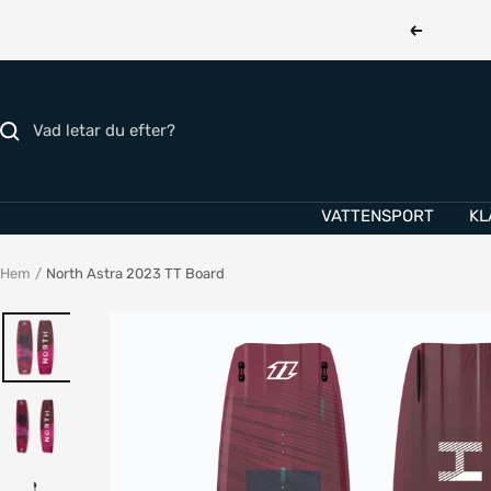
Hoppa
Föregåend
till
innehållet
VATTENSPORT
KL
Hem
North Astra 2023 TT Board