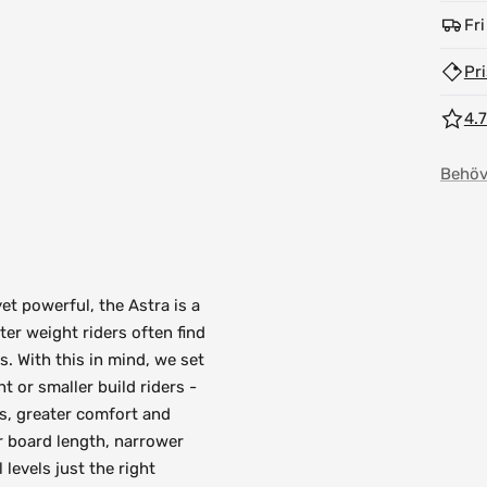
Fri
Pr
4.7
Behöv
et powerful, the Astra is a
ter weight riders often find
s. With this in mind, we set
t or smaller build riders -
ns, greater comfort and
er board length, narrower
levels just the right