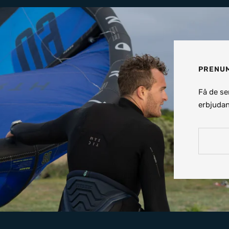
PRENUM
Få de se
erbjudan