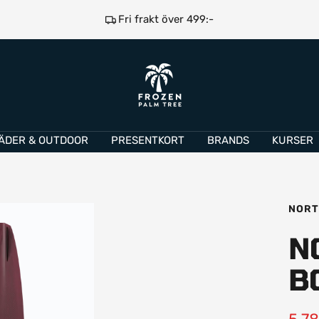
Fri frakt över 499:-
e
Frozen
Palm
Tree
ÄDER & OUTDOOR
PRESENTKORT
BRANDS
KURSER
NOR
N
B
Rea