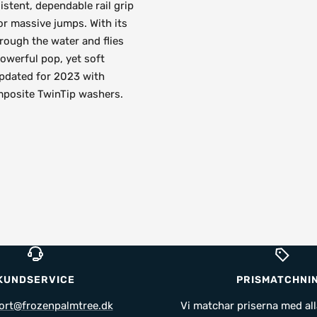
istent, dependable rail grip
or massive jumps. With its
rough the water and flies
owerful pop, yet soft
Updated for 2023 with
omposite TwinTip washers.
KUNDSERVICE
PRISMATCHNI
ort@frozenpalmtree.dk
Vi matchar priserna med all