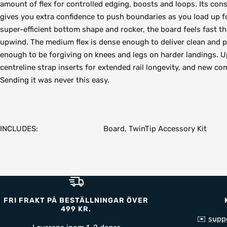
amount of flex for controlled edging, boosts and loops. Its cons
gives you extra confidence to push boundaries as you load up f
super-efficient bottom shape and rocker, the board feels fast th
upwind. The medium flex is dense enough to deliver clean and p
enough to be forgiving on knees and legs on harder landings. 
centreline strap inserts for extended rail longevity, and new c
Sending it was never this easy.
INCLUDES:
Board, TwinTip Accessory Kit
FRI FRAKT PÅ BESTÄLLNINGAR ÖVER
499 KR.
✉️
supp