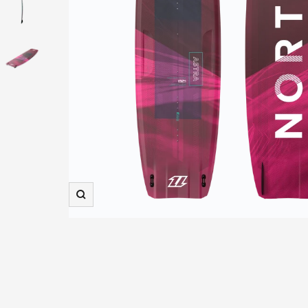
Zooma
in