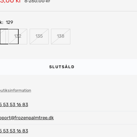
3,00 kr
Pris
8 260,00 kr
k:
129
132
135
138
SLUTSÅLD
butiksinformation
5 53 53 16 83
pport@frozenpalmtree.dk
5 53 53 16 83