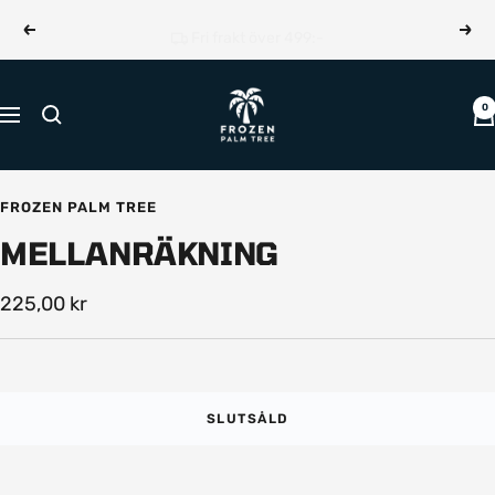
Hoppa
Fri frakt över 499:-
Föregående
Näst
till
innehållet
Frozen
0
Navigering
Palm
Tree
FROZEN PALM TREE
MELLANRÄKNING
Rea-
225,00 kr
pris
SLUTSÅLD