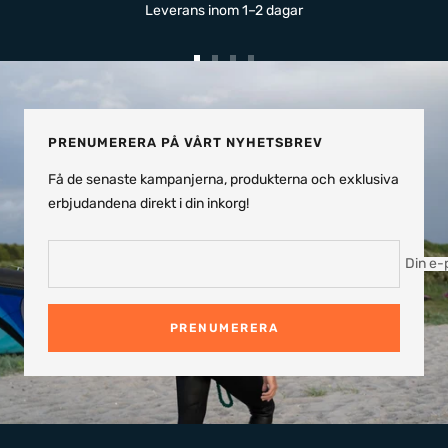
Leverans inom 1–2 dagar
Gå
Gå
Gå
Gå
till
till
till
till
bild
bild
bild
bild
1
2
3
4
PRENUMERERA PÅ VÅRT NYHETSBREV
Få de senaste kampanjerna, produkterna och exklusiva
erbjudandena direkt i din inkorg!
Din e-
PRENUMERERA