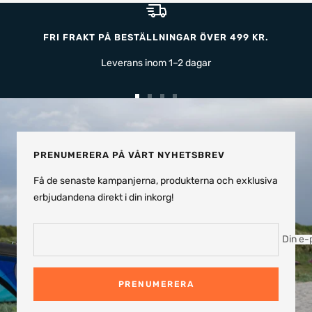
FRI FRAKT PÅ BESTÄLLNINGAR ÖVER 499 KR.
Leverans inom 1–2 dagar
Gå
Gå
Gå
Gå
till
till
till
till
bild
bild
bild
bild
1
2
3
4
PRENUMERERA PÅ VÅRT NYHETSBREV
Få de senaste kampanjerna, produkterna och exklusiva
erbjudandena direkt i din inkorg!
Din e-
PRENUMERERA