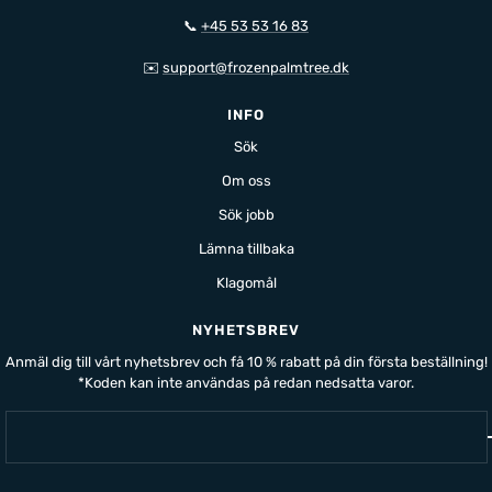
📞
+45 53 53 16 83
✉️
support@frozenpalmtree.dk
INFO
Sök
Om oss
Sök jobb
Lämna tillbaka
Klagomål
NYHETSBREV
Anmäl dig till vårt nyhetsbrev och få 10 % rabatt på din första beställning!
*Koden kan inte användas på redan nedsatta varor.