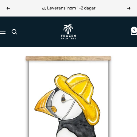
Hoppa
Leverans inom 1–2 dagar
Föregående
Näst
till
innehållet
Frozen
0
Navigering
Palm
Tree