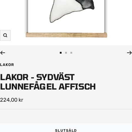
Zooma
in
Gå
Gå
Gå
till
till
till
LAKOR
bild
bild
bild
LAKOR - SYDVÄST
1
2
3
LUNNEFÅGEL AFFISCH
Rea-
224,00 kr
pris
SLUTSÅLD