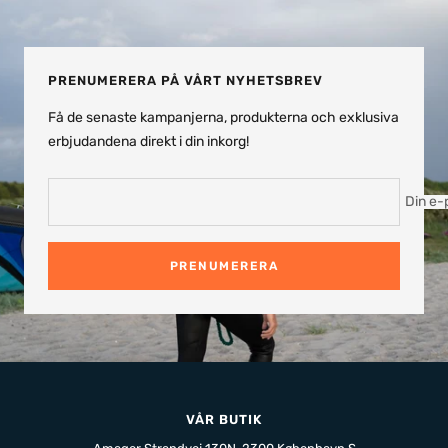
Gå
Gå
Gå
Gå
till
till
till
till
bild
bild
bild
bild
1
2
3
4
PRENUMERERA PÅ VÅRT NYHETSBREV
Få de senaste kampanjerna, produkterna och exklusiva
erbjudandena direkt i din inkorg!
Din e-
PRENUMERERA
VÅR BUTIK