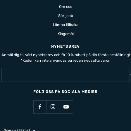
Om oss
Sök jobb
Lämna tillbaka
Klagomål
NYHETSBREV
Anmäl dig till vårt nyhetsbrev och få 10 % rabatt på din första beställning!
*Koden kan inte användas på redan nedsatta varor.
FÖLJ OSS PÅ SOCIALA MEDIER
Land/Region
Sverige (SEK kr)