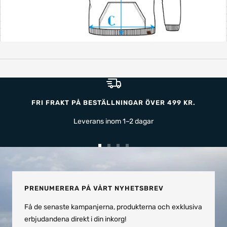
FRI FRAKT PÅ BESTÄLLNINGAR ÖVER 499 KR.
Leverans inom 1–2 dagar
Gå
Gå
Gå
Gå
till
till
till
till
bild
bild
bild
bild
1
2
3
4
PRENUMERERA PÅ VÅRT NYHETSBREV
Få de senaste kampanjerna, produkterna och exklusiva
erbjudandena direkt i din inkorg!