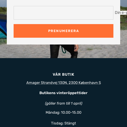
Din e-
PRENUMERERA
VÅR BUTIK
Amager Strandvej 130N, 2300 København S
Butikens vinteröppettider
(gäller fram till 1 april)
Måndag: 10.00-15.00
Tisdag: Stängt