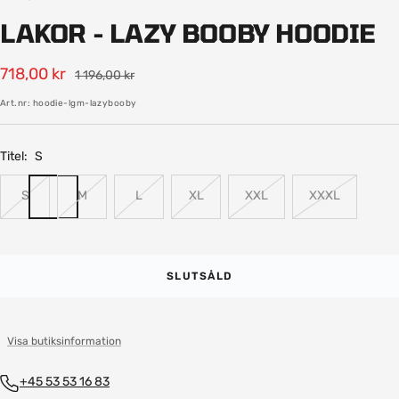
bild
bild
bild
bild
bild
LAKOR - LAZY BOOBY HOODIE
1
2
3
4
5
Rea-
718,00 kr
Pris
1 196,00 kr
pris
Art.nr:
hoodie-lgm-lazybooby
Titel:
S
S
M
L
XL
XXL
XXXL
SLUTSÅLD
Visa butiksinformation
+45 53 53 16 83