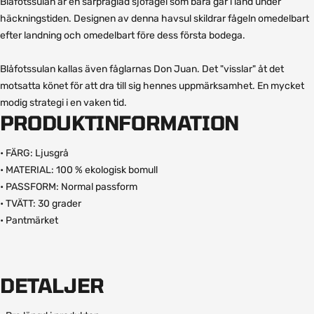
Blåfotssulan är en särpräglad sjöfågel som bara går i land under
häckningstiden. Designen av denna havsul skildrar fågeln omedelbart
efter landning och omedelbart före dess första bodega.
Blåfotssulan kallas även fåglarnas Don Juan. Det "visslar" åt det
motsatta könet för att dra till sig hennes uppmärksamhet. En mycket
modig strategi i en vaken tid.
PRODUKTINFORMATION
• FÄRG: Ljusgrå
• MATERIAL: 100 % ekologisk bomull
• PASSFORM: Normal passform
• TVÄTT: 30 grader
• Pantmärket
DETALJER