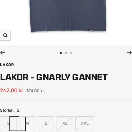
Zooma
in
Gå
Gå
Gå
till
till
till
LAKOR
bild
bild
bild
LAKOR - GNARLY GANNET
1
2
3
Rea-
262,00 kr
Pris
374,00 kr
pris
Storlek:
S
S
M
L
XL
XXL