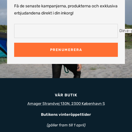
Få de senaste kampanjerna, produkterna och exklusiva
erbjudandena direkt i din inkorg!
Din e-
PRENUMERERA
VÅR BUTIK
Amager Strandvej 130N, 2300 København S
Butikens vinteröppettider
(gäller fram till 1 april)