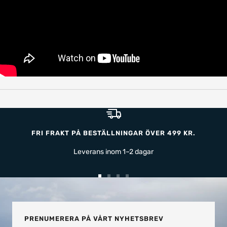
FRI FRAKT PÅ BESTÄLLNINGAR ÖVER 499 KR.
Leverans inom 1–2 dagar
Gå
Gå
Gå
Gå
till
till
till
till
bild
bild
bild
bild
1
2
3
4
PRENUMERERA PÅ VÅRT NYHETSBREV