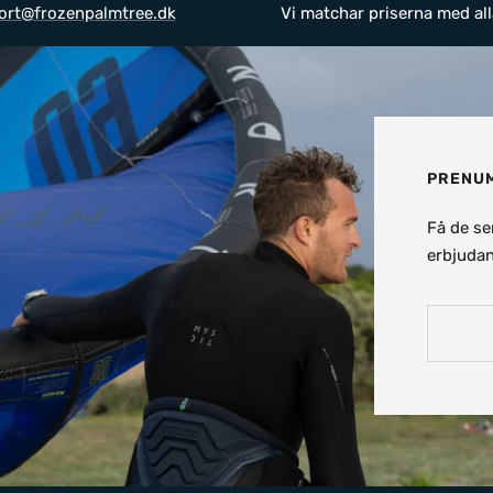
ort@frozenpalmtree.dk
Vi matchar priserna med all
PRENUM
Få de se
erbjudan