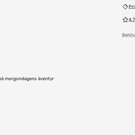
Pr
4.7
Behöv
a på morgondagens äventyr