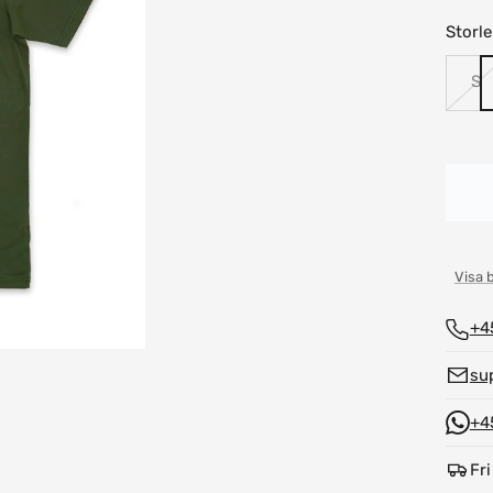
Storle
S
Visa 
+4
su
+4
Fri