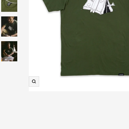
Zooma
in