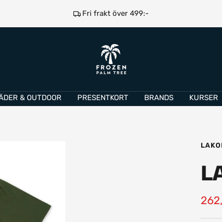
Fri frakt över 499:-
e
Frozen
Palm
Tree
ÄDER & OUTDOOR
PRESENTKORT
BRANDS
KURSER
LAKO
L
Rea
262,
pris