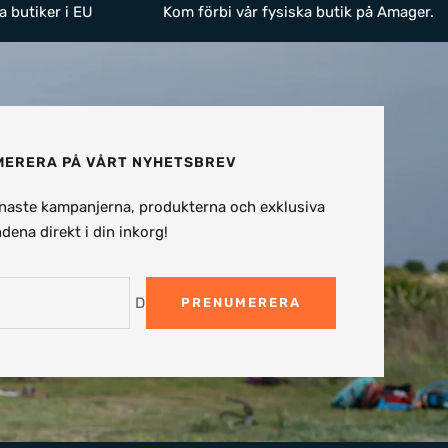
a butiker i EU
Kom förbi vår fysiska butik på Amager.
ERERA PÅ VÅRT NYHETSBREV
naste kampanjerna, produkterna och exklusiva
dena direkt i din inkorg!
Din e-post
PRENUMERERA