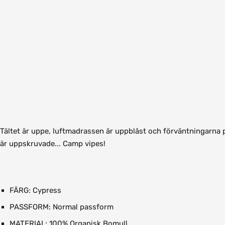
Tältet är uppe, luftmadrassen är uppblåst och förväntningarn
är uppskruvade... Camp vipes!
FÄRG: Cypress
PASSFORM: Normal passform
MATERIAL: 100%
Organisk
Bomull