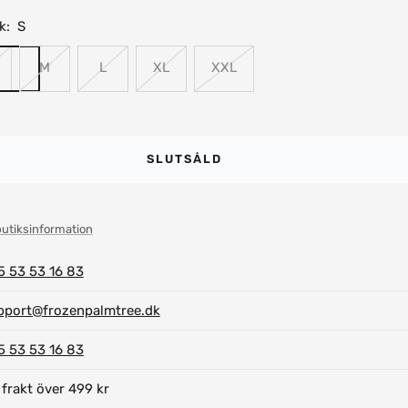
k:
S
M
L
XL
XXL
SLUTSÅLD
butiksinformation
5 53 53 16 83
pport@frozenpalmtree.dk
5 53 53 16 83
 frakt över 499 kr