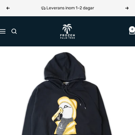
Hoppa
Leverans inom 1–2 dagar
Föregående
Näst
till
innehållet
Frozen
0
Navigering
Palm
Tree