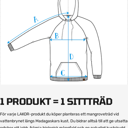
1 PRODUKT = 1 SITTTRÄD
För varje LAKOR-produkt du köper planteras ett mangroveträd vid
vattenbrynet längs Madagaskars kust. Du bidrar alltså till att ge utsatta
ortsbor ett jobb, främja biologisk mångfald och ge naturligt kustskydd.