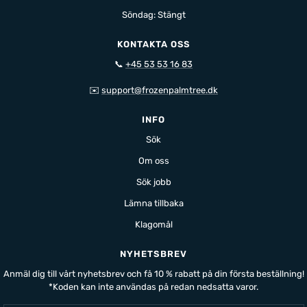
Söndag: Stängt
KONTAKTA OSS
📞
+45 53 53 16 83
✉️
support@frozenpalmtree.dk
INFO
Sök
Om oss
Sök jobb
Lämna tillbaka
Klagomål
NYHETSBREV
Anmäl dig till vårt nyhetsbrev och få 10 % rabatt på din första beställning!
*Koden kan inte användas på redan nedsatta varor.