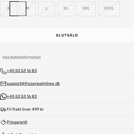
S
M
L
XL
XXL
XXXL
SLUTSÅLD
Visa butiksinformation
+45 53 53 16 83
support@frozenpalmtree.dk
+45 53 53 16 83
Fri frakt över 499 kr
Prisgaranti