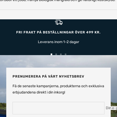
FRI FRAKT PÅ BESTÄLLNINGAR ÖVER 499 KR.
Leverans inom 1–2 dagar
Gå
Gå
Gå
Gå
till
till
till
till
bild
bild
bild
bild
1
2
3
4
PRENUMERERA PÅ VÅRT NYHETSBREV
Få de senaste kampanjerna, produkterna och exklusiva
erbjudandena direkt i din inkorg!
Din e-