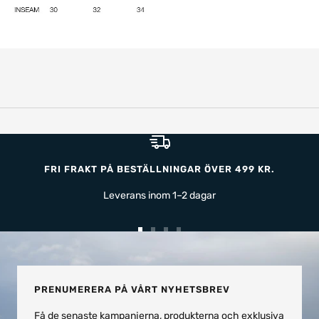
FRI FRAKT PÅ BESTÄLLNINGAR ÖVER 499 KR.
Leverans inom 1–2 dagar
Gå
Gå
Gå
Gå
till
till
till
till
bild
bild
bild
bild
1
2
3
4
PRENUMERERA PÅ VÅRT NYHETSBREV
Få de senaste kampanjerna, produkterna och exklusiva