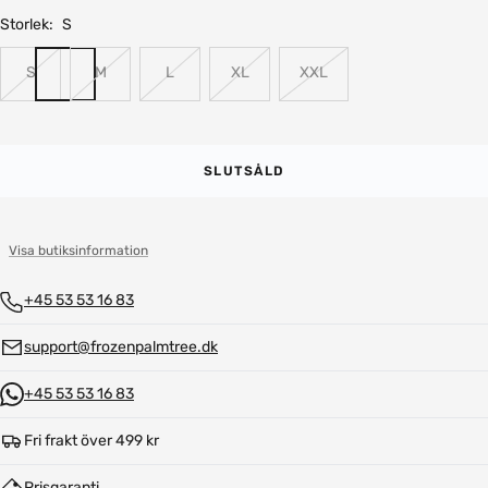
Storlek:
S
S
M
L
XL
XXL
SLUTSÅLD
Visa butiksinformation
+45 53 53 16 83
support@frozenpalmtree.dk
+45 53 53 16 83
Fri frakt över 499 kr
Prisgaranti