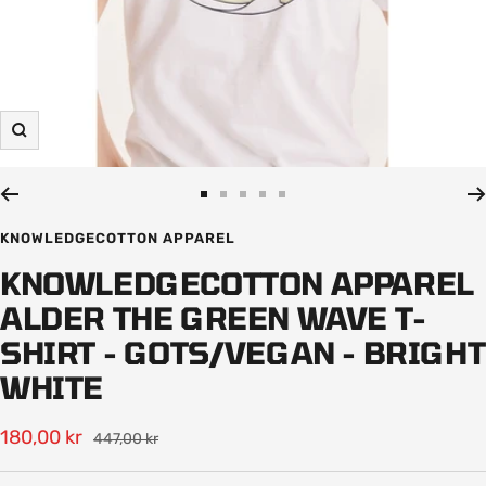
Zooma
in
Gå
Gå
Gå
Gå
Gå
till
till
till
till
till
KNOWLEDGECOTTON APPAREL
bild
bild
bild
bild
bild
KNOWLEDGECOTTON APPAREL
1
2
3
4
5
ALDER THE GREEN WAVE T-
SHIRT - GOTS/VEGAN - BRIGHT
WHITE
Rea-
180,00 kr
Pris
447,00 kr
pris