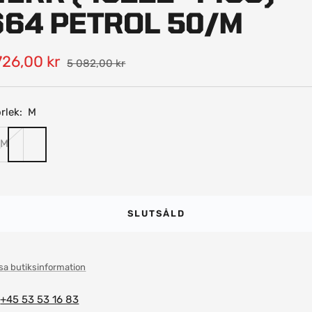
664 PETROL 50/M
ea-
726,00 kr
Pris
5 082,00 kr
is
rlek:
M
M
SLUTSÅLD
sa butiksinformation
+45 53 53 16 83