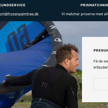
KUNDSERVICE
PRISMATCHNI
ort@frozenpalmtree.dk
Vi matchar priserna med all
PRENUM
Få de se
erbjudan