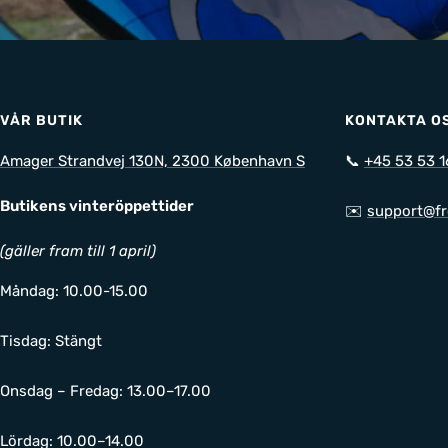
VÅR BUTIK
KONTAKTA O
Amager Strandvej 130N, 2300 København S
📞
+45 53 53 1
Butikens vinteröppettider
✉️
support@fr
(gäller fram till 1 april)
Måndag: 10.00-15.00
Tisdag: Stängt
Onsdag – Fredag: 13.00–17.00
Lördag: 10.00–14.00