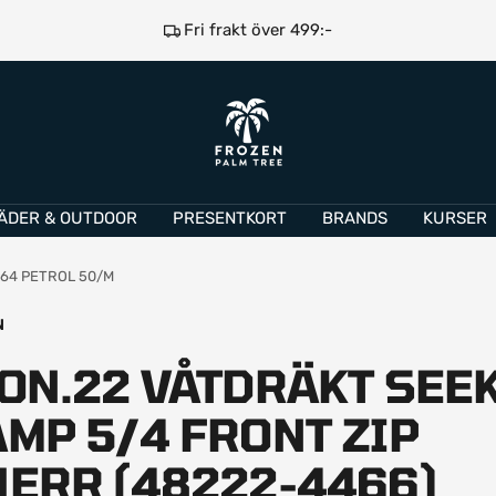
Fri frakt över 499:-
e
Frozen
Palm
Tree
ÄDER & OUTDOOR
PRESENTKORT
BRANDS
KURSER
664 PETROL 50/M
N
ION.22 VÅTDRÄKT SEE
AMP 5/4 FRONT ZIP
HERR (48222-4466)