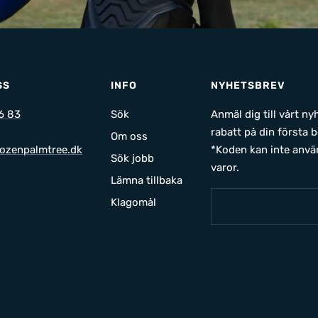
SS
INFO
NYHETSBREV
6 83
Sök
Anmäl dig till vårt n
rabatt på din första b
Om oss
ozenpalmtree.dk
*Koden kan inte anvä
Sök jobb
varor.
Lämna tillbaka
Klagomål