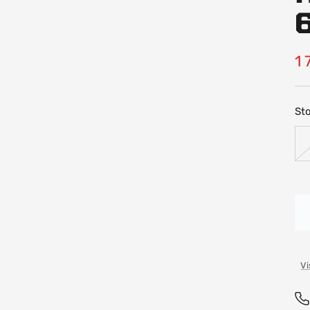
R
1 
pr
Sto
Vi