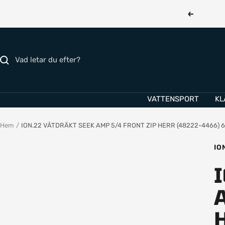
Hoppa
Föregåend
till
innehållet
VATTENSPORT
KL
Hem
ION.22 VÅTDRÄKT SEEK AMP 5/4 FRONT ZIP HERR (48222-4466) 
IO