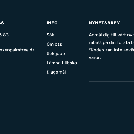
SS
INFO
NYHETSBREV
6 83
Sök
Anmäl dig till vårt n
rabatt på din första b
Om oss
ozenpalmtree.dk
*Koden kan inte anvä
Sök jobb
varor.
Lämna tillbaka
Klagomål