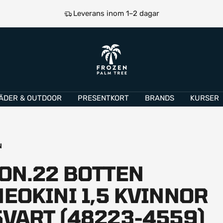
Leverans inom 1–2 dagar
e
Frozen
Palm
Tree
ÄDER & OUTDOOR
PRESENTKORT
BRANDS
KURSER
N
ION.22 BOTTEN
NEOKINI 1,5 KVINNOR
SVART (48223-4559)