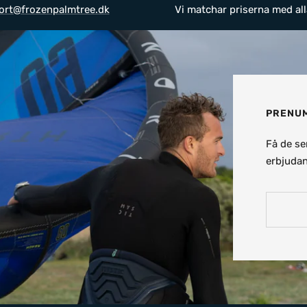
ort@frozenpalmtree.dk
Vi matchar priserna med all
PRENUM
Få de se
erbjudan