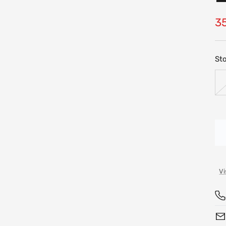
R
35
pr
Sto
Vi