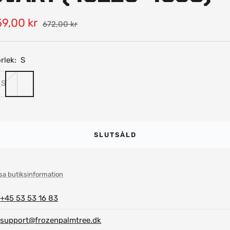
ea-
9,00 kr
Pris
672,00 kr
is
rlek:
S
S
SLUTSÅLD
sa butiksinformation
+45 53 53 16 83
support@frozenpalmtree.dk