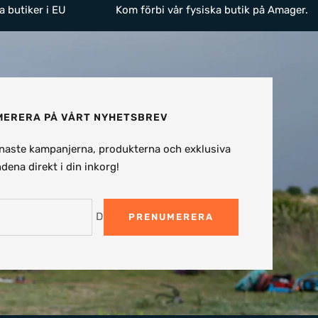
a butiker i EU
Kom förbi vår fysiska butik på Amager.
ERERA PÅ VÅRT NYHETSBREV
naste kampanjerna, produkterna och exklusiva
dena direkt i din inkorg!
Din e-post
PRENUMERERA