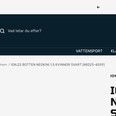
Hoppa
Föregåend
till
innehållet
VATTENSPORT
KL
Hem
ION.22 BOTTEN NEOKINI 1,5 KVINNOR SVART (48223-4559)
IO