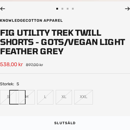
in
Gå
Gå
Gå
Gå
till
till
till
till
KNOWLEDGECOTTON APPAREL
bild
bild
bild
bild
FIG UTILITY TREK TWILL
1
2
3
4
SHORTS - GOTS/VEGAN LIGHT
FEATHER GREY
Rea-
538,00 kr
Pris
897,00 kr
pris
Storlek:
S
S
M
L
XL
XXL
SLUTSÅLD