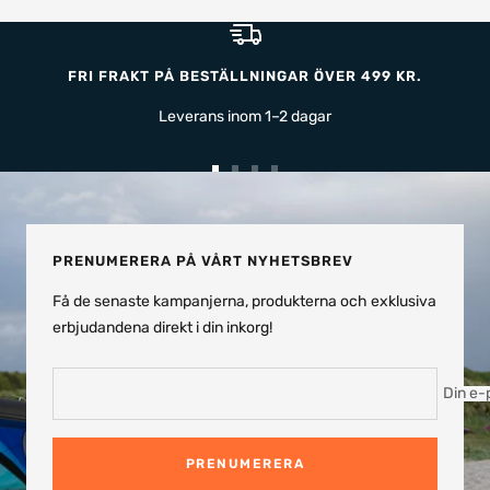
FRI FRAKT PÅ BESTÄLLNINGAR ÖVER 499 KR.
Leverans inom 1–2 dagar
Gå
Gå
Gå
Gå
till
till
till
till
bild
bild
bild
bild
1
2
3
4
PRENUMERERA PÅ VÅRT NYHETSBREV
Få de senaste kampanjerna, produkterna och exklusiva
erbjudandena direkt i din inkorg!
Din e-
PRENUMERERA