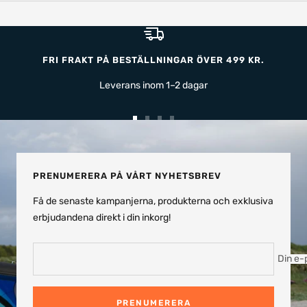
FRI FRAKT PÅ BESTÄLLNINGAR ÖVER 499 KR.
Leverans inom 1–2 dagar
Gå
Gå
Gå
Gå
till
till
till
till
bild
bild
bild
bild
1
2
3
4
PRENUMERERA PÅ VÅRT NYHETSBREV
Få de senaste kampanjerna, produkterna och exklusiva
erbjudandena direkt i din inkorg!
Din e-
PRENUMERERA