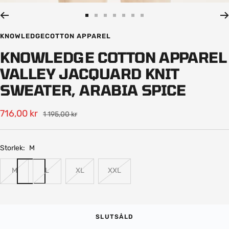
in
Gå
Gå
Gå
Gå
Gå
Gå
Gå
till
till
till
till
till
till
till
KNOWLEDGECOTTON APPAREL
bild
bild
bild
bild
bild
bild
bild
KNOWLEDGE COTTON APPAREL
1
2
3
4
5
6
7
VALLEY JACQUARD KNIT
SWEATER, ARABIA SPICE
Rea-
716,00 kr
Pris
1 195,00 kr
pris
Storlek:
M
M
L
XL
XXL
SLUTSÅLD