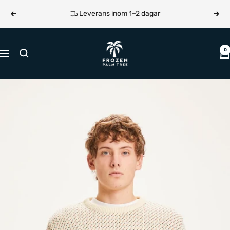
Hoppa
Leverans inom 1–2 dagar
Föregående
Näst
till
innehållet
Frozen
0
Navigering
Palm
Tree