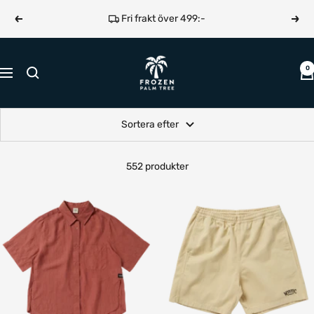
Hoppa
Fri frakt över 499:-
Föregående
Näst
till
innehållet
Frozen
0
Navigering
Palm
Tree
Sortera efter
552 produkter