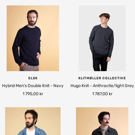
ELSK
KLITMØLLER COLLECTIVE
Hybrid Men's Double Knit - Navy
Hugo Knit - Anthracite/light Grey
Rea-
Rea-
1 795,00 kr
1 787,00 kr
pris
pris