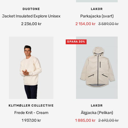
DUOTONE
LAKOR
Jacket Insulated Explore Unisex
Parkajacka (svart)
Rea-
Rea-
Pris
2 236,00 kr
2 154,00 kr
3 589,00 kr
pris
pris
SPARA 30%
KLITMØLLER COLLECTIVE
LAKOR
Frede Knit - Cream
Älgjacka (Pelikan)
Rea-
Rea-
Pris
1 937,00 kr
1 885,00 kr
2 692,00 kr
pris
pris