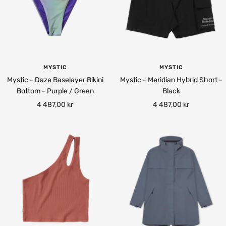
MYSTIC
MYSTIC
Mystic - Daze Baselayer Bikini
Mystic - Meridian Hybrid Short -
Bottom - Purple / Green
Black
Rea-
Rea-
4 487,00 kr
4 487,00 kr
pris
pris