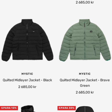
Rea-
2 685,00 kr
pris
pris
MYSTIC
MYSTIC
Quilted Midlayer Jacket - Black
Quilted Midlayer Jacket - Brave
Green
Rea-
2 685,00 kr
Rea-
2 685,00 kr
pris
pris
SPARA 10%
SPARA 30%