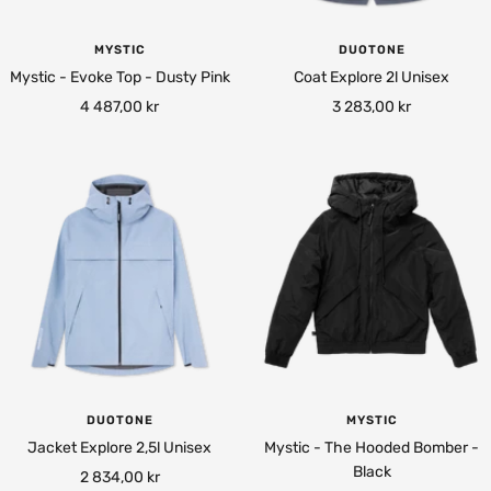
MYSTIC
DUOTONE
Mystic - Evoke Top - Dusty Pink
Coat Explore 2l Unisex
Rea-
Rea-
4 487,00 kr
3 283,00 kr
pris
pris
DUOTONE
MYSTIC
Jacket Explore 2,5l Unisex
Mystic - The Hooded Bomber -
Black
Rea-
2 834,00 kr