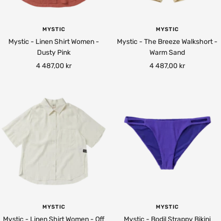
MYSTIC
MYSTIC
Mystic - Linen Shirt Women -
Mystic - The Breeze Walkshort -
Dusty Pink
Warm Sand
Rea-
Rea-
4 487,00 kr
4 487,00 kr
pris
pris
MYSTIC
MYSTIC
Mystic - Linen Shirt Women - Off
Mystic - Bodil Strappy Bikini