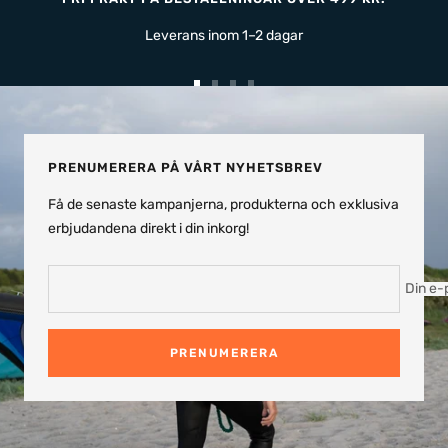
Leverans inom 1–2 dagar
Gå
Gå
Gå
Gå
till
till
till
till
bild
bild
bild
bild
1
2
3
4
PRENUMERERA PÅ VÅRT NYHETSBREV
Få de senaste kampanjerna, produkterna och exklusiva
erbjudandena direkt i din inkorg!
Din e-
PRENUMERERA