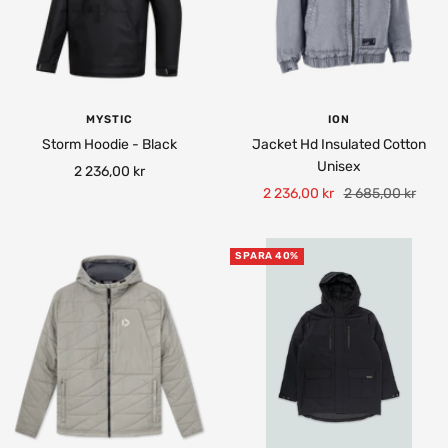
MYSTIC
ION
Storm Hoodie - Black
Jacket Hd Insulated Cotton
Unisex
Rea-
2 236,00 kr
Rea-
Pris
2 236,00 kr
2 685,00 kr
pris
pris
SPARA 40%