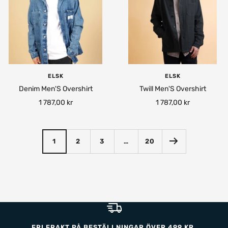
ELSK
ELSK
Denim Men'S Overshirt
Twill Men'S Overshirt
Rea-
Rea-
1 787,00 kr
1 787,00 kr
pris
pris
1
2
3
…
20
FRI FRAKT PÅ BESTÄLLNINGAR ÖVER 499 KR.