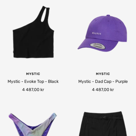
MYSTIC
MYSTIC
Mystic - Evoke Top - Black
Mystic - Dad Cap - Purple
Rea-
Rea-
4 487,00 kr
4 487,00 kr
pris
pris