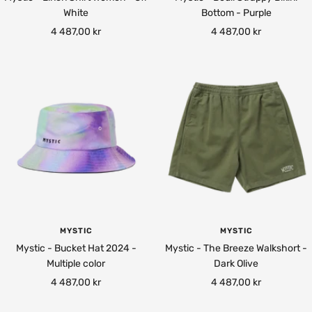
White
Bottom - Purple
Rea-
Rea-
4 487,00 kr
4 487,00 kr
pris
pris
MYSTIC
MYSTIC
Mystic - Bucket Hat 2024 -
Mystic - The Breeze Walkshort -
Multiple color
Dark Olive
Rea-
Rea-
4 487,00 kr
4 487,00 kr
pris
pris