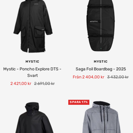
MYSTIC
MYSTIC
Mystic - Poncho Explore DTS -
Saga Foil Boardbag - 2025
Svart
Rea-
Pris
Från 2 404,00 kr
3 432,00 kr
Rea-
Pris
2 421,00 kr
2 691,00 kr
pris
pris
SPARA 17%