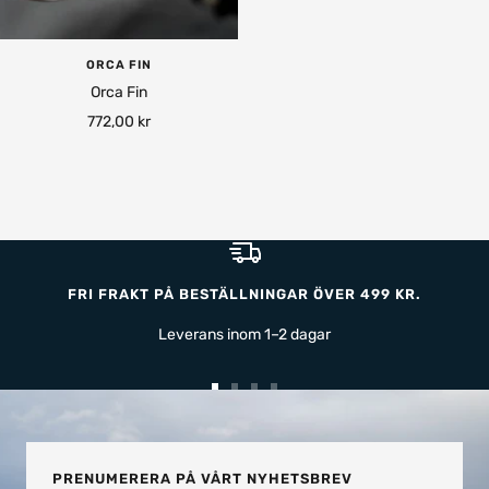
ORCA FIN
Orca Fin
Rea-
772,00 kr
pris
FRI FRAKT PÅ BESTÄLLNINGAR ÖVER 499 KR.
Leverans inom 1–2 dagar
Gå
Gå
Gå
Gå
till
till
till
till
bild
bild
bild
bild
1
2
3
4
PRENUMERERA PÅ VÅRT NYHETSBREV