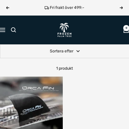
Hoppa
Fri frakt över 499:-
Föregående
Näst
till
innehållet
Frozen
0
Navigering
Palm
Tree
Sortera efter
1 produkt